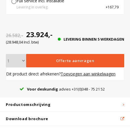
Full service incl. installatie
Levering in overleg
+167,79
enstoppen
Bloedbank koelkasten
Kaas stremsel vriezers
Benodigdheden
Droogkasten
r
23.924,-
26.582,-
deur van
Koelkast accessoires
Onderdelen en accessoires
Afzuigapparatuur
Warmtekasten
LEVERING BINNEN 5 WERKDAGEN
(28.948,04 Incl. btw)
Transport koel- en vriesboxen
Stellingen
sie door
Offerte aanvragen
g
richting
Dit product direct afrekenen?
Toevoegen aan winkelwagen
Hypothermiekasten
t optisch
uralarm
Voor deskundig
advies +31(0)348 - 75 21 52
Moedermelk koelkasten
Productomschrijving
Chromatografiekoelkasten
Download brochure