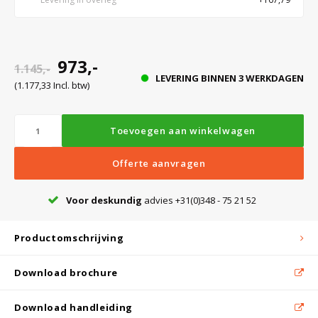
Witgoed koelkasten
Richtlijnen
973,-
1.145,-
LEVERING BINNEN 3 WERKDAGEN
(1.177,33 Incl. btw)
Toevoegen aan winkelwagen
Offerte aanvragen
Voor deskundig
advies +31(0)348 - 75 21 52
Productomschrijving
Download brochure
Download handleiding