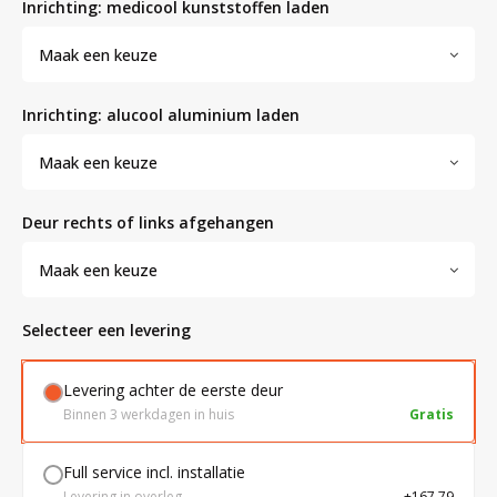
inrichting: medicool kunststoffen laden
Maak een keuze
Bloedbank koelkasten
Kaas stremsel vriezers
Benodigdheden
Droogkasten
inrichting: alucool aluminium laden
Koelkast accessoires
Onderdelen en accessoires
Afzuigapparatuur
Warmtekasten
Maak een keuze
Transport koel- en vriesboxen
Stellingen
deur rechts of links afgehangen
Maak een keuze
Hypothermiekasten
Selecteer een levering
Moedermelk koelkasten
Levering achter de eerste deur
Binnen 3 werkdagen in huis
Gratis
Chromatografiekoelkasten
Full service incl. installatie
Levering in overleg
+167,79