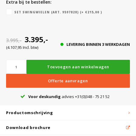
Extra bij te bestellen:
SET SWINGWIELEN (ART. 9597828) (+ €215,00 )
Bloedbank koelkasten
Kaas stremsel vriezers
Benodigdheden
Droogkasten
3.395,-
Koelkast accessoires
Onderdelen en accessoires
Afzuigapparatuur
Warmtekasten
3.995,-
LEVERING BINNEN 3 WERKDAGEN
(4.107,95 Incl. btw)
Transport koel- en vriesboxen
Stellingen
Toevoegen aan winkelwagen
Hypothermiekasten
Offerte aanvragen
Voor deskundig
advies +31(0)348 - 75 21 52
Moedermelk koelkasten
Productomschrijving
Chromatografiekoelkasten
Download brochure