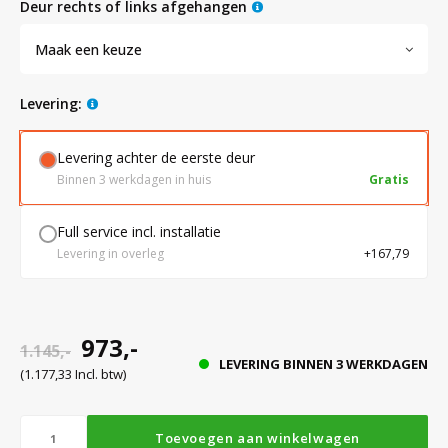
deur rechts of links afgehangen
Maak een keuze
Bloedbank koelkasten
Kaas stremsel vriezers
Benodigdheden
Droogkasten
levering:
Koelkast accessoires
Onderdelen en accessoires
Afzuigapparatuur
Warmtekasten
Levering achter de eerste deur
Binnen 3 werkdagen in huis
Gratis
Transport koel- en vriesboxen
Stellingen
Full service incl. installatie
Levering in overleg
+167,79
Hypothermiekasten
Moedermelk koelkasten
973,-
1.145,-
LEVERING BINNEN 3 WERKDAGEN
(1.177,33 Incl. btw)
Chromatografiekoelkasten
Toevoegen aan winkelwagen