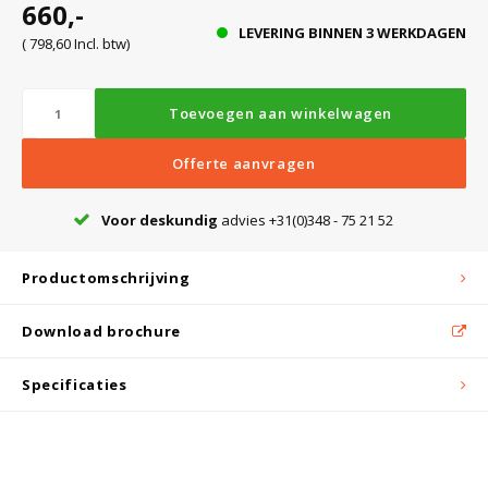
660,-
LEVERING BINNEN 3 WERKDAGEN
( 798,60 Incl. btw)
Bloedbank koelkasten
Kaas stremsel vriezers
Benodigdheden
Droogkasten
Toevoegen aan winkelwagen
Koelkast accessoires
Onderdelen en accessoires
Afzuigapparatuur
Warmtekasten
Offerte aanvragen
Transport koel- en vriesboxen
Stellingen
Voor deskundig
advies +31(0)348 - 75 21 52
Productomschrijving
Hypothermiekasten
Download brochure
Moedermelk koelkasten
Specificaties
Chromatografiekoelkasten