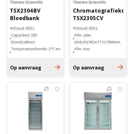
Thermo Scientific
Thermo Scientific
TSX2304BV
Chromatografiekoelk
Bloedbank
TSX2305CV
Koelkast
Inhoud: 650 L
Inhoud: 650 L
Capaciteit: 385
Afm. uitw.
bloedzakken
(dxbxh):962x711x1994mm
Temperatuurbereik: 2°C en
Afm. inw.
8°C
(dxbxh):723x610x1473mm
Afmetingen buitenzijde: 94
1 glazen draaideur
Op aanvraag
Op aanvraag
x 71,1 x 199,6 cm
Draagroosters: 2 halve
Aantal lades: 7 stuks
draadroosters