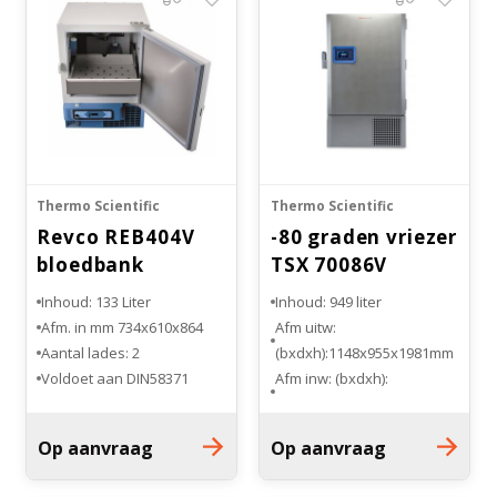
Thermo Scientific
Thermo Scientific
Revco REB404V
-80 graden vriezer
bloedbank
TSX 70086V
koelkast
Inhoud: 133 Liter
Inhoud: 949 liter
Afm. in mm 734x610x864
Afm uitw:
Aantal lades: 2
(bxdxh):1148x955x1981mm
Voldoet aan DIN58371
Afm inw: (bxdxh):
1016x719x1301mm
Temp. bereik: -50°C tot
Op aanvraag
Op aanvraag
-86°C
Met V-Drive Technologie