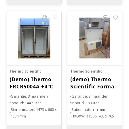
Thermo Scientific
Thermo Scientific
(Demo) Thermo
(demo) Thermo
FRCR5004A +4°C
Scientific Forma
DOUBLE DOOR
HFC390
Garantie: 3 maanden
Garantie: 3 maanden
LAB
Inhoud: 1447 Liter
Inhoud: 188 liter
Binnenmaten: 1473 x 660 x
Buitenmaten in mm
1334 mm
HXDXW: 1156 x 760 x 765
Buitenmaten: 2009 x 876 x
Binnenmaten in mm