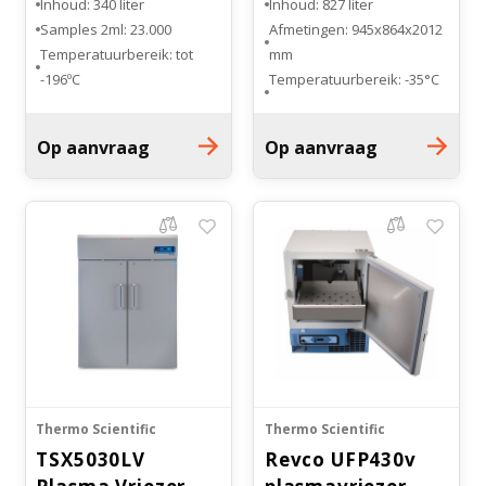
Inhoud: 340 liter
Inhoud: 827 liter
Samples 2ml: 23.000
Afmetingen: 945x864x2012
Temperatuurbereik: tot
mm
-196ºC
Temperatuurbereik: -35°C
Afmetingen:
tot -15°C
876x1054x1041 mm
Aantal lades: 7
Op aanvraag
Op aanvraag
Tank diameter: 787 mm
Onderstel: wielen
Thermo Scientific
Thermo Scientific
TSX5030LV
Revco UFP430v