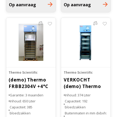
1435 mm
HXDXW: 431 x 483 x 431
Op aanvraag
Op aanvraag
Glazen deur
Thermo Scientific
Thermo Scientific
(demo) Thermo
VERKOCHT
FRBB2304V +4°C
(demo) Thermo
bloedbank
FRBB1204V +4°C
Garantie: 3 maanden
Inhoud: 374 Liter
koelkast 3X
SINGLE DOOR
Inhoud: 650 Liter
Capaciteit: 192
Bloedbank
Capaciteit: 385
bloedzakken
koelkast
bloedzakken
Buitenmaten in mm dxbxh: