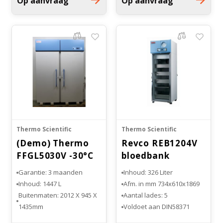
Op aanvraag
Op aanvraag
Witgoed koelkasten
-86°C
HXDXW: 1494x 470 x711mm
Met V-Drive Technologie
Richtlijnen
Thermo Scientific
Thermo Scientific
(Demo) Thermo
Revco REB1204V
FFGL5030V -30°C
bloedbank
DOUBLE DOOR
koelkast
Garantie: 3 maanden
Inhoud: 326 Liter
LAB vriezer 3X
Inhoud: 1447 L
Afm. in mm 734x610x1869
Buitenmaten: 2012 X 945 X
Aantal lades: 5
1435mm
Voldoet aan DIN58371
Binnenmaten: 1473 X 737 X