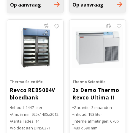
Op aanvraag
Op aanvraag
Thermo Scientific
Thermo Scientific
Revco REB5004V
2x Demo Thermo
bloedbank
Revco Ultima II
dubbeldeur
ULT-7150-9-M23
Inhoud: 1447 Liter
Garantie: 3 maanden
koelkast
-150°C Vriezer
Afm. in mm 925x1435x2012
Inhoud: 193 liter
Aantal lades: 14
Interne afmetingen: 670 x
Voldoet aan DIN58371
480 x 590 mm