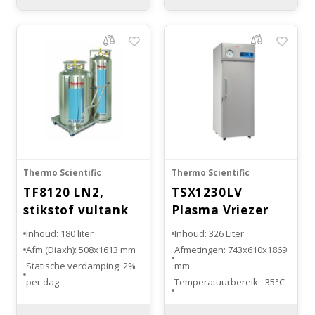
Met V-Drive Technologie
stuks
Thermo Scientific
Thermo Scientific
TF8120 LN2,
TSX1230LV
stikstof vultank
Plasma Vriezer
Inhoud: 180 liter
Inhoud: 326 Liter
Afm.(Diaxh): 508x1613 mm
Afmetingen: 743x610x1869
Statische verdamping: 2%
mm
per dag
Temperatuurbereik: -35°C
Onderstel: optioneel
tot -15°C
Aantal lades: 7