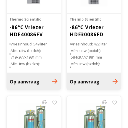
Thermo Scientific
Thermo Scientific
-86°C Vriezer
-86°C Vriezer
HDE40086FV
HDE30086FD
Vriesinhoud: 549 liter
Vriesinhoud: 422 liter
Afm. uitw (bxdxh):
Afm. uitw (bxdxh):
719x977x1981 mm
584x977x1981 mm
Afm. inw (bxdxh):
Afm. inw (bxdxh):
719x588x1301 mm
452x719x1301 mm
Indeling: 4 planken
Indeling: 3 planken
Op aanvraag
Op aanvraag
Aantal cryoboxen 5 cm: 400
Aantal cryoboxen 5 cm: 300
stuks
stuks