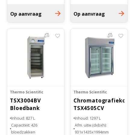
Externe afmetingen: 1090 x
740 x 1480 mm
Op aanvraag
Op aanvraag
Thermo Scientific
Thermo Scientific
TSX3004BV
Chromatografiekoelk
Bloedbank
TSX4505CV
Koelkast
Inhoud: 827 L
Inhoud: 1297 L
Capaciteit: 426
Afm. uitw.(dxbxh):
bloedzakken
931x1435x1994mm