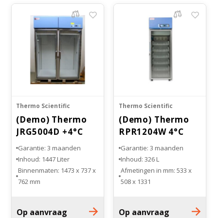
Thermo Scientific
Thermo Scientific
(Demo) Thermo
(Demo) Thermo
JRG5004D +4°C
RPR1204W 4°C
DOUBLE DOOR
LAB koelkast
Garantie: 3 maanden
Garantie: 3 maanden
LAB
Inhoud: 1447 Liter
Inhoud: 326 L
Binnenmaten: 1473 x 737 x
Afmetingen in mm: 533 x
762 mm
508 x 1331
Buitenmaten: 2012 x 945 x
Glazen deur
864 mm
Aantal draagroosters: 5
Op aanvraag
Op aanvraag
Glazen deuren