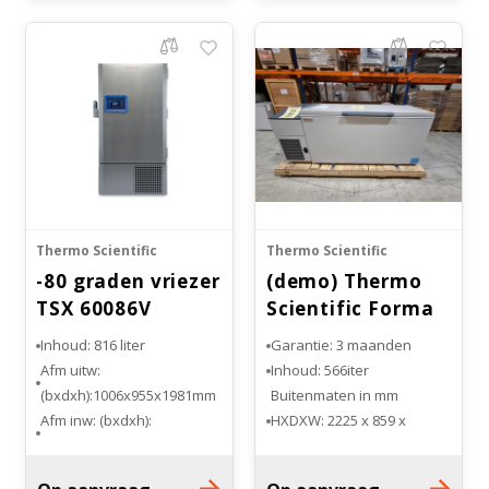
Bloedbank koelkasten
Kaas stremsel vriezers
Benodigdheden
Droogkasten
Koelkast accessoires
Onderdelen en accessoires
Afzuigapparatuur
Warmtekasten
Transport koel- en vriesboxen
Stellingen
Thermo Scientific
Thermo Scientific
-80 graden vriezer
(demo) Thermo
Hypothermiekasten
TSX 60086V
Scientific Forma
ULT2050-10-V
Inhoud: 816 liter
Garantie: 3 maanden
Moedermelk koelkasten
Afm uitw:
Inhoud: 566iter
(bxdxh):1006x955x1981mm
Buitenmaten in mm
Afm inw: (bxdxh):
HXDXW: 2225 x 859 x
Chromatografiekoelkasten
873x719x1301mm
1029mm
Temp. bereik: -50°C tot
Binnenmaten in mm