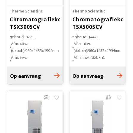
Thermo Scientific
Thermo Scientific
Chromatografiekoelkast
Chromatografiekoelk
TSX3005CV
TSX5005CV
Inhoud: 827 L
Inhoud: 1447 L
Afm. uitw.
Afm. uitw.
(dxbxh):960x1435x1994mm
(dxbxh):960x1435x1994mm
Afm. inw.
Afm. inw. (dxbxh):
(dxbxh):720x762x1473mm
724x1334x1473mm
1 glazen draaideur
Dubbele glazen
Op aanvraag
Op aanvraag
Draagroosters: 2 halve
draaideuren
draadroosters
Draagroosters: 4 hele en 2
halve draadroosters