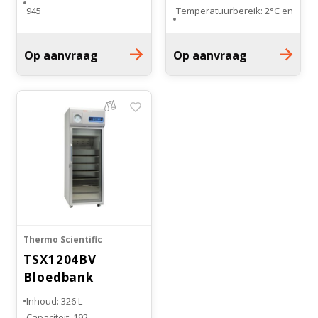
945
Temperatuurbereik: 2°C en
Glasdeur
8°C
Afmetingen buitenzijde:
Op aanvraag
Op aanvraag
96,0 x 143,5 x 199,4 cm
Aantal lades: 14 stuks
Thermo Scientific
TSX1204BV
Bloedbank
Koelkast
Inhoud: 326 L
Capaciteit: 192