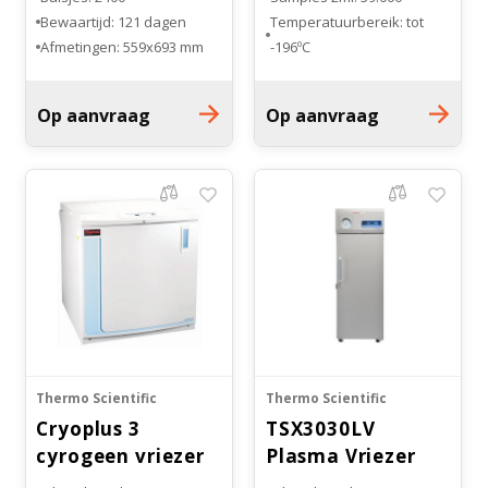
Bewaartijd: 121 dagen
Temperatuurbereik: tot
Afmetingen: 559x693 mm
-196ºC
Materiaal: aluminium
Afmetingen:
1105x1270x1194 mm
Op aanvraag
Op aanvraag
Tank diameter: 1103 mm
Onderstel: wielen
Thermo Scientific
Thermo Scientific
Cryoplus 3
TSX3030LV
cyrogeen vriezer
Plasma Vriezer