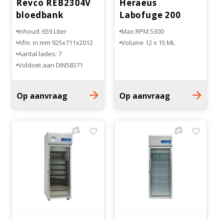
Revco REB2304V
Heraeus
bloedbank
Labofuge 200
koelkast
Centrifuge
Inhoud: 659 Liter
Max RPM 5300
Afm. in mm 925x711x2012
Volume 12 x 15 ML
Aantal lades: 7
Voldoet aan DIN58371
Op aanvraag
Op aanvraag