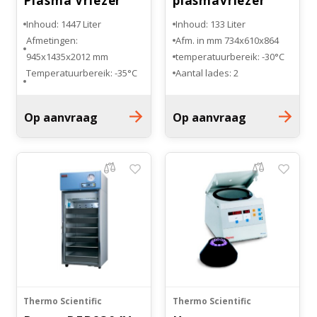
Plasma Vriezer
plasmavriezer
tafelmodel
Inhoud: 1447 Liter
Inhoud: 133 Liter
Afmetingen:
Afm. in mm 734x610x864
945x1435x2012 mm
temperatuurbereik: -30°C
Temperatuurbereik: -35°C
Aantal lades: 2
tot -15°C
Aantal lades: 14
Op aanvraag
Op aanvraag
Thermo Scientific
Thermo Scientific