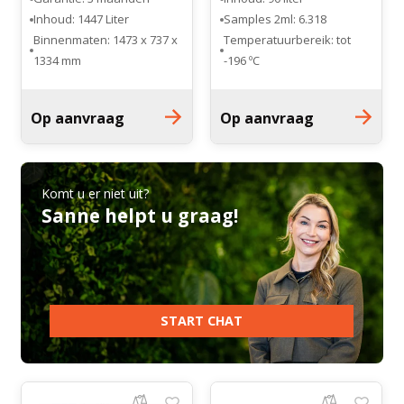
LAB koelkast
Inhoud: 1447 Liter
Samples 2ml: 6.318
Binnenmaten: 1473 x 737 x
Temperatuurbereik: tot
1334 mm
-196 ºC
Buitenmaten: 2012 x 945 x
Afmetingen: 546x660x1041
2159 mm
mm
Op aanvraag
Op aanvraag
gesloten deuren
Tank diameter: 160 mm
aantal draagroosters: 8
Onderstel: wielen
Komt u er niet uit?
Sanne helpt u graag!
START CHAT