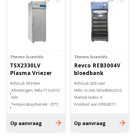
Thermo Scientific
Thermo Scientific
TSX2330LV
Revco REB3004V
Plasma Vriezer
bloedbank
koelkast
Inhoud: 659 liter
Inhoud: 826 Liter
Afmetingen: 945x711x2012
Afm. in mm 925x864x2012
mm
Aantal lades: 6
Temperatuurbereik: -35°C
Voldoet aan DIN58371
tot -15°C
Aantal lades: 7
Op aanvraag
Op aanvraag