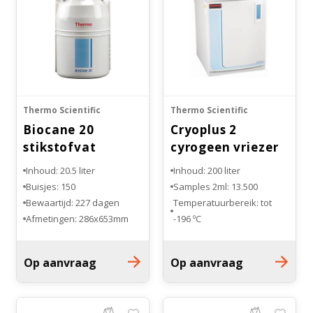
Thermo Scientific
Thermo Scientific
Biocane 20
Cryoplus 2
stikstofvat
cyrogeen vriezer
Inhoud: 20.5 liter
Inhoud: 200 liter
Buisjes: 150
Samples 2ml: 13.500
Bewaartijd: 227 dagen
Temperatuurbereik: tot
Afmetingen: 286x653mm
-196 ºC
Materiaal: aluminium
Afmetingen: 724x864x1041
mm
Op aanvraag
Op aanvraag
Tank diameter: 610 mm
Onderstel: wielen