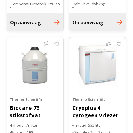
Temperatuurbereik: 2°C en
Afm. inw. (dxbxh):
8°C
660x1334x1473mm
Afmetingen buitenzijde:
Dubbele glazen
Op aanvraag
Op aanvraag
94,7 x 86,4 x 199,4 cm
schuifdeuren
Aantal lades: 6 stuks
Draagroosters: 4 hele en 2
halve draadroosters
Thermo Scientific
Thermo Scientific
Biocane 73
Cryoplus 4
stikstofvat
cyrogeen vriezer
Inhoud: 73 liter
Inhoud: 552 liter
Buisjes: 2400
Samples 2ml: 39.000