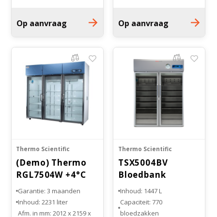
Buitenmaten in mm LxBxH:
743 x 610 x 1869
925 x 711 x 2012
Binnenmaten in mm dxbxh:
Op aanvraag
Op aanvraag
Binnenmaten in mm
508 x 508 x 1331
DxBxH: 727 x 610 x 1473
Glazen deur
Glazen deur
Aantal draagroosters: 6
Aantal draagroosters: 7
Thermo Scientific
Thermo Scientific
(Demo) Thermo
TSX5004BV
RGL7504W +4°C
Bloedbank
TRIPLE DOOR LAB
Koelkast
Garantie: 3 maanden
Inhoud: 1447 L
Inhoud: 2231 liter
Capaciteit: 770
Afm. in mm: 2012 x 2159 x
bloedzakken