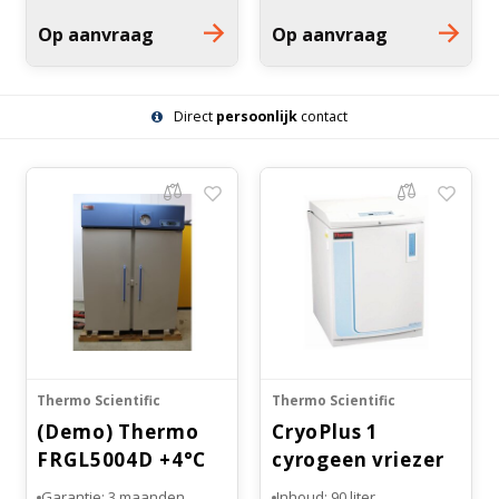
1334mm
Op aanvraag
Op aanvraag
Gesloten deuren
Aantal draagroosters: 8
Direct
persoonlijk
contact
Thermo Scientific
Thermo Scientific
(Demo) Thermo
CryoPlus 1
FRGL5004D +4°C
cyrogeen vriezer
DOUBLE DOOR
Garantie: 3 maanden
Inhoud: 90 liter