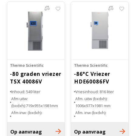
Thermo Scientific
Thermo Scientific
-80 graden vriezer
-86°C Vriezer
TSX 40086V
HDE60086FV
Inhoud: 549 liter
Vriesinhoud: 816 liter
Afm uitw:
Afm. uitw (bxdxh):
(bxdxh):719x955x1981mm
1006x977x1981 mm
Afm inw: (bxdxh):
Afm. inw (bxdxh):
588x719x1301mm
873x719x1301 mm
Temp. bereik: -50°C tot
Indeling: 6 planken
Op aanvraag
Op aanvraag
-86°C
Aantal cryoboxen 5 cm: 600