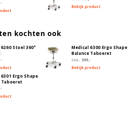
-
Bekijk product
roduct
ten kochten ook
 6260 Stoel 360°
Medical 6300 Ergo Shape
t
Balance Taboeret
-
509,-
566,-
roduct
Bekijk product
 6301 Ergo Shape
 Taboeret
-
roduct