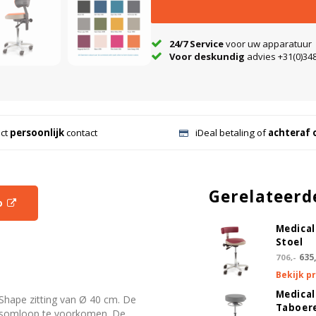
Maak een keuze
24/7 Service
voor uw apparatuur
Selecteer een levering
*
Voor deskundig
advies +31(0)348
Levering achter de eerste deu
Binnen 3-5 werkdagen in huis
ect
persoonlijk
contact
iDeal betaling of
achteraf 
Gerelateerd
o
Medical
Stoel
635,
706,-
Bekijk p
Medical
Shape zitting van Ø 40 cm. De
Taboer
edsomloop te voorkomen. De