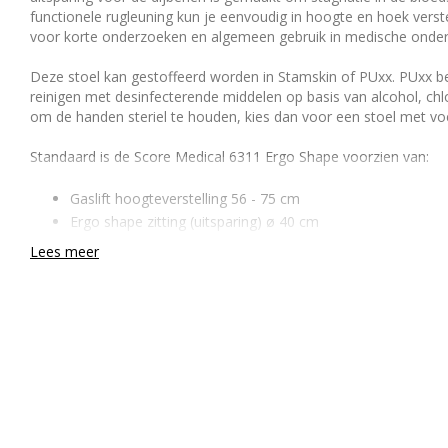
functionele rugleuning kun je eenvoudig in hoogte en hoek verste
voor korte onderzoeken en algemeen gebruik in medische onde
Deze stoel kan gestoffeerd worden in Stamskin of PUxx. PUxx be
reinigen met desinfecterende middelen op basis van alcohol, chl
om de handen steriel te houden, kies dan voor een stoel met vo
Standaard is de Score Medical 6311 Ergo Shape voorzien van:
Gaslift hoogteverstelling 56 - 75 cm
Ergo shape zitting (uitsparing) ø 40 cm
Zachte wielen ø 65 mm
Lees meer
Aluminium onderstel ø 54 cm
Werkbladhoogte 80 - 100 cm
Vaste zithoek, optioneel verstelbare zithoek verkrijgbaar