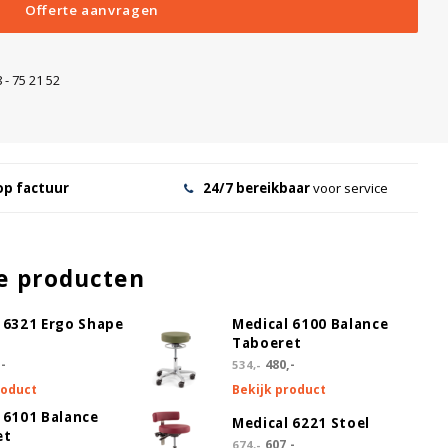
Offerte aanvragen
 - 75 21 52
r
Full service incl. installatie
Gratis
Levering in overleg
+155,00
op factuur
24/7 bereikbaar
voor service
e producten
 6321 Ergo Shape
Medical 6100 Balance
Taboeret
-
480,-
534,-
roduct
Bekijk product
 6101 Balance
Medical 6221 Stoel
et
607,-
674,-