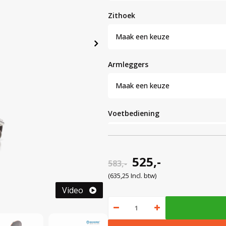
zithoek
Maak een keuze
armleggers
Maak een keuze
voetbediening
Maak een keuze
525,-
onderstel
583,-
(635,25 Incl. btw)
Maak een keuze
Video
wielen