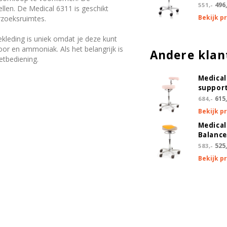
496,
551,-
llen. De Medical 6311 is geschikt
Bekijk p
rzoeksruimtes.
kleding is uniek omdat je deze kunt
oor en ammoniak. Als het belangrijk is
Andere klan
etbediening.
Medical
suppor
615,
684,-
Bekijk p
Medical
Balance
525,
583,-
Bekijk p