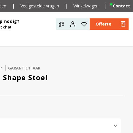
den
|
Veelgestelde vragen
|
Winkelwagen
|
Contact
p nodig?
Offerte
rt chat
11
GARANTIE 1 JAAR
 Shape Stoel