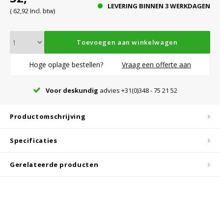
LEVERING BINNEN 3 WERKDAGEN
( 62,92 Incl. btw)
Bloedbank koelkasten
Kaas stremsel vriezers
Benodigdheden
Droogkasten
Toevoegen aan winkelwagen
Koelkast accessoires
Onderdelen en accessoires
Afzuigapparatuur
Warmtekasten
Hoge oplage bestellen?
Vraag een offerte aan
Voor deskundig
advies +31(0)348 - 75 21 52
Transport koel- en vriesboxen
Stellingen
Productomschrijving
Hypothermiekasten
Specificaties
Moedermelk koelkasten
Gerelateerde producten
Chromatografiekoelkasten