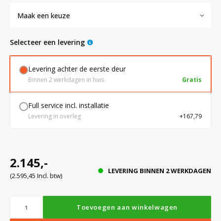
Maak een keuze
Bloedbank koelkasten
Kaas stremsel vriezers
Benodigdheden
Droogkasten
Selecteer een levering
Koelkast accessoires
Onderdelen en accessoires
Afzuigapparatuur
Warmtekasten
Levering achter de eerste deur
Binnen 2 werkdagen in huis
Gratis
Transport koel- en vriesboxen
Stellingen
Full service incl. installatie
Levering in overleg
+167,79
Hypothermiekasten
Moedermelk koelkasten
2.145,-
LEVERING BINNEN 2 WERKDAGEN
(2.595,45 Incl. btw)
Chromatografiekoelkasten
Toevoegen aan winkelwagen