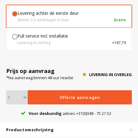
Levering achter de eerste deur
Bloedbank koelkasten
Kaas stremsel vriezers
Benodigdheden
Droogkasten
Binnen 3-5 werkdagen in huis
Gratis
Full service incl. installatie
Koelkast accessoires
Onderdelen en accessoires
Afzuigapparatuur
Warmtekasten
Levering in overleg
+167,79
Transport koel- en vriesboxen
Stellingen
Prijs op aanvraag
LEVERING IN OVERLEG
*Na aanvraag binnen 48 uur reactie
Hypothermiekasten
Offerte aanvragen
Moedermelk koelkasten
Voor deskundig
advies +31(0)348 - 75 21 52
Chromatografiekoelkasten
Productomschrijving