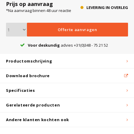
Prijs op aanvraag
LEVERING IN OVERLEG
*Na aanvraag binnen 48 uur reactie
Bloedbank koelkasten
Kaas stremsel vriezers
Benodigdheden
Droogkasten
Offerte aanvragen
Koelkast accessoires
Onderdelen en accessoires
Afzuigapparatuur
Warmtekasten
Voor deskundig
advies +31(0)348 - 75 21 52
Transport koel- en vriesboxen
Stellingen
Productomschrijving
Download brochure
Hypothermiekasten
Specificaties
Moedermelk koelkasten
Gerelateerde producten
Chromatografiekoelkasten
Andere klanten kochten ook