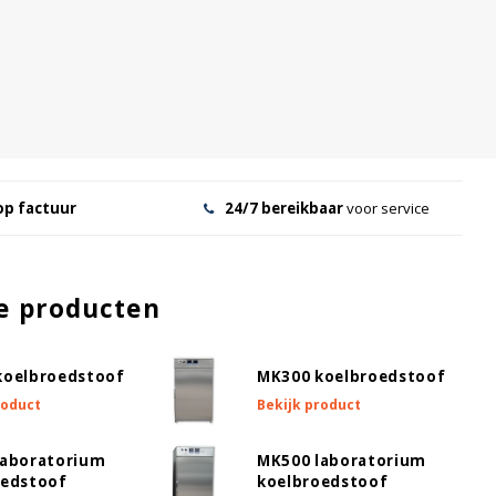
op factuur
24/7 bereikbaar
voor service
e producten
koelbroedstoof
MK300 koelbroedstoof
roduct
Bekijk product
laboratorium
MK500 laboratorium
oedstoof
koelbroedstoof