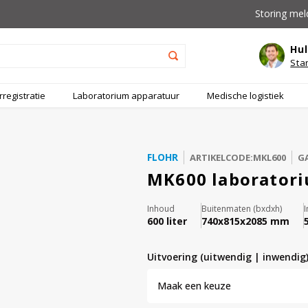
Storing mel
Hul
Sta
registratie
Laboratorium apparatuur
Medische logistiek
FLOHR
ARTIKELCODE:MKL600
GA
MK600 laboratori
Inhoud
Buitenmaten (bxdxh)
I
600 liter
740x815x2085 mm
uitvoering (uitwendig | inwendig)
Maak een keuze