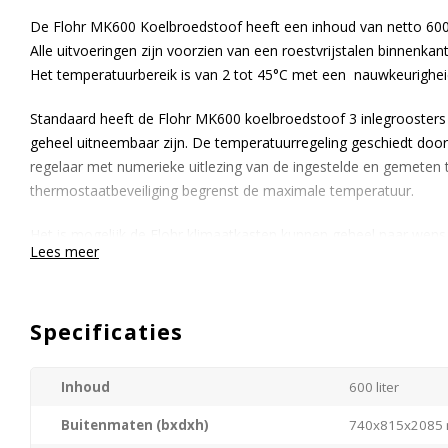
De Flohr MK600 Koelbroedstoof heeft een inhoud van netto 600 l
Alle uitvoeringen zijn voorzien van een roestvrijstalen binnenkant
Het temperatuurbereik is van 2 tot 45°C met een nauwkeurighei
Standaard heeft de Flohr MK600 koelbroedstoof 3 inlegroosters 
geheel uitneembaar zijn. De temperatuurregeling geschiedt door
regelaar met numerieke uitlezing van de ingestelde en gemeten
thermostaatbeveiliging begrenst de maximale temperatuur.
Het is mogelijk de Flohr klimaatkasten kunnen geheel naar wens 
Lees meer
Dit is mogelijk binnen de gebruikelijke levertijd.
Neem contact met ons op voor meer informatie of vraag een gehe
Specificaties
Gratis geleverd achter de eerste deur:
Inhoud
600 liter
√
Uw apparaat wordt kosteloos bij u op locatie geleverd.
√
Wij kunnen eventueel uw oude apparaat afvoeren.
Buitenmaten (bxdxh)
740x815x2085