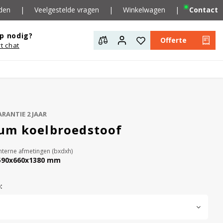
den
|
Veelgestelde vragen
|
Winkelwagen
|
Contact
p nodig?
Offerte
rt chat
RANTIE 2 JAAR
um koelbroedstoof
nterne afmetingen (bxdxh)
590x660x1380 mm
: