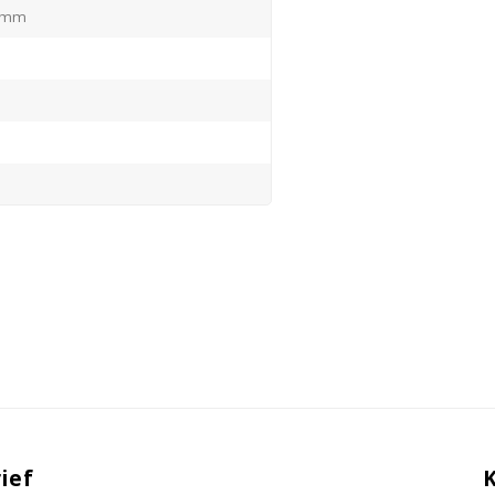
 mm
 een werkblad dan is dat uiteraard
(304)
rijstaal / open, glasdeur (naar
rd)
ief