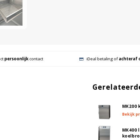
ect
persoonlijk
contact
iDeal betaling of
achteraf 
Gerelateerd
MK200 
Bekijk p
MK400 
koelbr