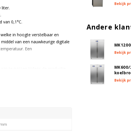
Bekijk p
iter.
.
d van 0,1°C.
Andere klan
welke in hoogte verstelbaar en
 middel van een nauwkeurige digitale
MK1200
 temperatuur. Een
Bekijk p
MK600/
aan te passen tijdens de productie.
koelbr
Bekijk p
el vrijblijvende offerte aan.
 mm