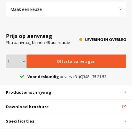
Maak een keuze
Bloedbank koelkasten
Kaas stremsel vriezers
Benodigdheden
Droogkasten
Prijs op aanvraag
Koelkast accessoires
Onderdelen en accessoires
Afzuigapparatuur
Warmtekasten
LEVERING IN OVERLEG
*Na aanvraag binnen 48 uur reactie
Transport koel- en vriesboxen
Stellingen
Offerte aanvragen
Hypothermiekasten
Voor deskundig
advies +31(0)348 - 75 21 52
Productomschrijving
Moedermelk koelkasten
Download brochure
Chromatografiekoelkasten
Specificaties