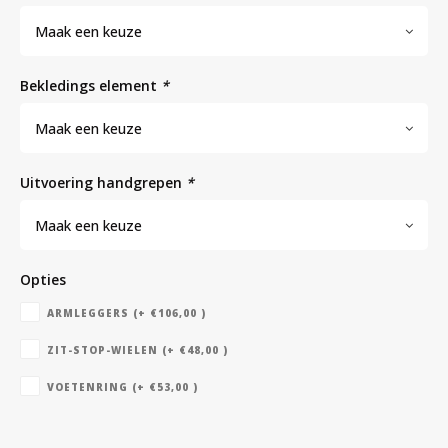
Maak een keuze
Bloedbank koelkasten
Kaas stremsel vriezers
Benodigdheden
Droogkasten
bekledings element
*
Koelkast accessoires
Onderdelen en accessoires
Afzuigapparatuur
Warmtekasten
Maak een keuze
uitvoering handgrepen
*
Transport koel- en vriesboxen
Stellingen
Maak een keuze
Hypothermiekasten
Opties
ARMLEGGERS (+ €106,00 )
Moedermelk koelkasten
ZIT-STOP-WIELEN (+ €48,00 )
Chromatografiekoelkasten
VOETENRING (+ €53,00 )