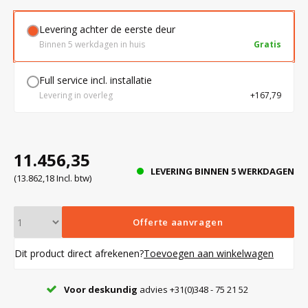
Levering achter de eerste deur
Bloedbank koelkasten
Kaas stremsel vriezers
Benodigdheden
Droogkasten
Binnen 5 werkdagen in huis
Gratis
Full service incl. installatie
Koelkast accessoires
Onderdelen en accessoires
Afzuigapparatuur
Warmtekasten
Levering in overleg
+167,79
Transport koel- en vriesboxen
Stellingen
11.456,35
LEVERING BINNEN 5 WERKDAGEN
Hypothermiekasten
(13.862,18 Incl. btw)
Moedermelk koelkasten
Offerte aanvragen
Dit product direct afrekenen?
Toevoegen aan winkelwagen
Chromatografiekoelkasten
Voor deskundig
advies +31(0)348 - 75 21 52