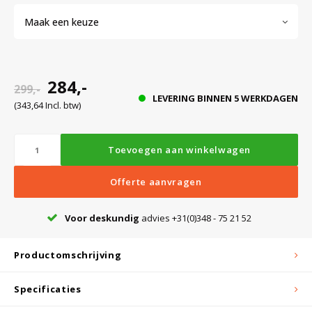
Maak een keuze
Bloedbank koelkasten
Kaas stremsel vriezers
Benodigdheden
Droogkasten
284,-
299,-
Koelkast accessoires
Onderdelen en accessoires
Afzuigapparatuur
Warmtekasten
LEVERING BINNEN 5 WERKDAGEN
(343,64 Incl. btw)
Transport koel- en vriesboxen
Stellingen
Toevoegen aan winkelwagen
Hypothermiekasten
Offerte aanvragen
Voor deskundig
advies +31(0)348 - 75 21 52
Moedermelk koelkasten
Productomschrijving
Chromatografiekoelkasten
Specificaties