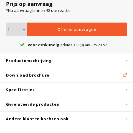
Prijs op aanvraag
*Na aanvraag binnen 48 uur reactie
Bloedbank koelkasten
Kaas stremsel vriezers
Benodigdheden
Droogkasten
Offerte aanvragen
Koelkast accessoires
Onderdelen en accessoires
Afzuigapparatuur
Warmtekasten
Voor deskundig
advies +31(0)348 - 75 21 52
Transport koel- en vriesboxen
Stellingen
Productomschrijving
Download brochure
Hypothermiekasten
Specificaties
Moedermelk koelkasten
Gerelateerde producten
Chromatografiekoelkasten
Andere klanten kochten ook