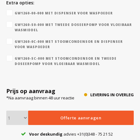
Extra opties:
GW1260-00-000 MET DISPENSER VOOR WASPOEDER
Bloedbank koelkasten
Kaas stremsel vriezers
Benodigdheden
Droogkasten
GW1260-S0-000 MET TWEEDE DOSEERPOMP VOOR VLOEIBAAR
WASMIDDEL
Koelkast accessoires
Onderdelen en accessoires
Afzuigapparatuur
Warmtekasten
GW1260-0C-000 MET STOOMCONDENSOR EN DISPENSER
VOOR WASPOEDER
GW1260-SC-000 MET STOOMCONDENSOR EN TWEEDE
Transport koel- en vriesboxen
Stellingen
DOSEERPOMP VOOR VLOEIBAAR WASMIDDEL
Hypothermiekasten
Prijs op aanvraag
LEVERING IN OVERLEG
*Na aanvraag binnen 48 uur reactie
Moedermelk koelkasten
Offerte aanvragen
Chromatografiekoelkasten
Voor deskundig
advies +31(0)348 - 75 21 52