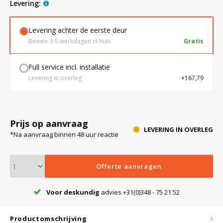
levering:
Levering achter de eerste deur
Bloedbank koelkasten
Kaas stremsel vriezers
Benodigdheden
Droogkasten
Binnen 3-5 werkdagen in huis
Gratis
Koelkast accessoires
Onderdelen en accessoires
Afzuigapparatuur
Warmtekasten
Full service incl. installatie
Levering in overleg
+167,79
Transport koel- en vriesboxen
Stellingen
Prijs op aanvraag
Hypothermiekasten
LEVERING IN OVERLEG
*Na aanvraag binnen 48 uur reactie
Moedermelk koelkasten
Offerte aanvragen
Voor deskundig
advies +31(0)348 - 75 21 52
Chromatografiekoelkasten
Productomschrijving