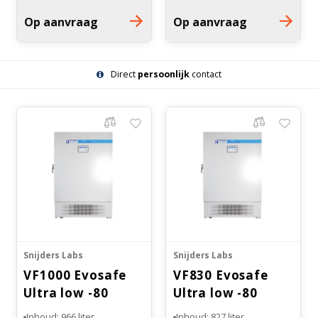
Temp.bereik: -50°C tot
Temp.bereik: -50°C tot
Op aanvraag
Op aanvraag
-86°C
-86°C
Cascade koelsysteem
Cascade koelsysteem
Direct
persoonlijk
contact
Snijders Labs
Snijders Labs
VF1000 Evosafe
VF830 Evosafe
Ultra low -80
Ultra low -80
vriezer
vriezer
Inhoud: 966 liter
Inhoud: 827 liter