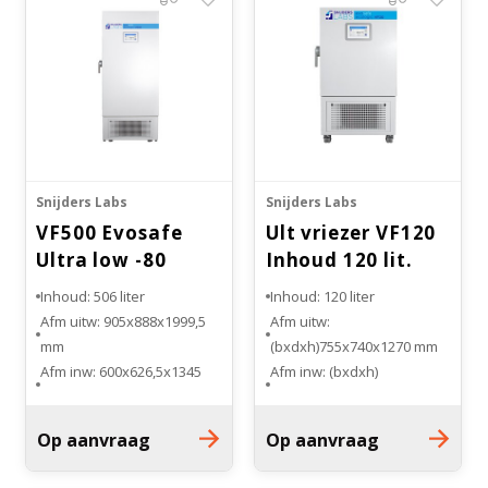
Snijders Labs
Snijders Labs
VF500 Evosafe
Ult vriezer VF120
Ultra low -80
Inhoud 120 lit.
vriezer
Inhoud: 506 liter
Inhoud: 120 liter
Afm uitw: 905x888x1999,5
Afm uitw:
mm
(bxdxh)755x740x1270 mm
Afm inw: 600x626,5x1345
Afm inw: (bxdxh)
mm (bxdxh)
450x488x549 mm
Temp.bereik: -50°C tot
Type: VF120
Op aanvraag
Op aanvraag
-86°C
Temperatuurbereik: -50 tot
Cascade koelsysteem
-86