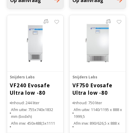
Op aanvraag
Op aanvraag
Witgoed koelkasten
-86°C
-86°C
Capaciteit 2”boxes: 312
Cascade koelsysteem
Richtlijnen
Snijders Labs
Snijders Labs
VF240 Evosafe
VF750 Evosafe
Ultra low -80
Ultra low -80
vriezer
vriezer
Inhoud: 244 liter
Inhoud: 750 liter
Afm uitw: 755x740x1832
Afm uitw: 1140/1195 x 888 x
mm (bxdxh)
1999,5
Afm inw: 450x488,5x1111
Afm inw: 890/626,5 x 888 x
mm (bxdxh)
1345 mm