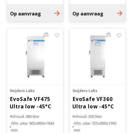
x 305 mm
x 305 mm
Gewicht: 415 kg
Gewicht: 380 kg
Op aanvraag
Op aanvraag
Koelsysteem: 1
Koelsysteem: 1
compressor systeem
compressor systeem
Snijders Labs
Snijders Labs
EvoSafe VF475
EvoSafe VF360
Ultra low -45°C
Ultra low -45°C
vriezer
vriezer
Inhoud: 480 liter
Inhoud: 360 liter
Afm. uitw: 905x890x1944
Afm. uitw: 755x890x1992
mm
mm