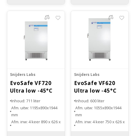
Cascade koelsysteem
Capaciteit 2”boxes: 468
Snijders Labs
Snijders Labs
EvoSafe VF720
EvoSafe VF620
Ultra low -45°C
Ultra low -45°C
vriezer
vriezer
Inhoud: 711 liter
Inhoud: 600 liter
Afm. uitw: 1195x890x1944
Afm. uitw: 1055x890x1944
mm
mm
Afm. inw: 4 keer 890 x 626 x
Afm. inw: 4 keer 750 x 626 x
305 mm
305 mm
Gewicht: 365 kg
Gewicht: 350 kg