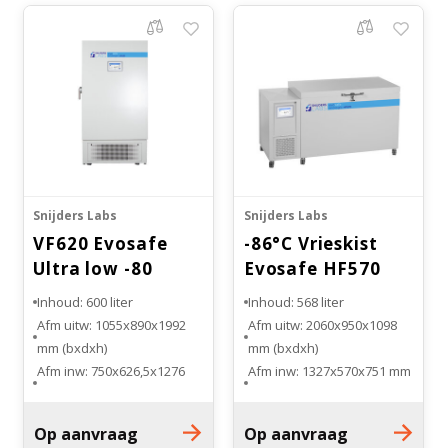
Snijders Labs
Snijders Labs
VF620 Evosafe
-86°C Vrieskist
Ultra low -80
Evosafe HF570
vriezer
Inhoud: 600 liter
Inhoud: 568 liter
Afm uitw: 1055x890x1992
Afm uitw: 2060x950x1098
mm (bxdxh)
mm (bxdxh)
Afm inw: 750x626,5x1276
Afm inw: 1327x570x751 mm
mm (bxdxh)
(bxdxh)
Temp.bereik: -50°C tot
Temp.bereik: -50°C tot
Op aanvraag
Op aanvraag
-86°C
-86°C