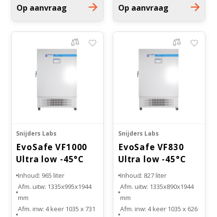
Op aanvraag
Op aanvraag
Koelsysteem: 1
Koelsysteem: 1
compressor systeem
compressor systeem
Snijders Labs
Snijders Labs
EvoSafe VF1000
EvoSafe VF830
Ultra low -45°C
Ultra low -45°C
vriezer
vriezer
Inhoud: 965 liter
Inhoud: 827 liter
Afm. uitw: 1335x995x1944
Afm. uitw: 1335x890x1944
mm
mm
Afm. inw: 4 keer 1035 x 731
Afm. inw: 4 keer 1035 x 626