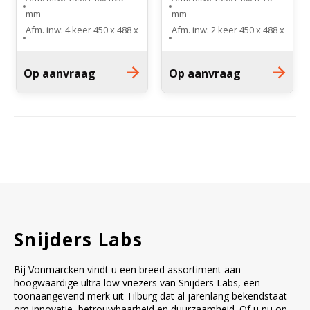
mm
mm
Afm. inw: 4 keer 450 x 488 x
Afm. inw: 2 keer 450 x 488 x
264 mm
265 mm
Gewicht: 205 kg
Gewicht: 140 kg
Op aanvraag
Op aanvraag
Koelsysteem: 1
Koelsysteem: 1
compressor systeem
compressor systeem
Snijders Labs
Bij Vonmarcken vindt u een breed assortiment aan
hoogwaardige ultra low vriezers van Snijders Labs, een
toonaangevend merk uit Tilburg dat al jarenlang bekendstaat
om innovatie, betrouwbaarheid en duurzaamheid. Of u nu op