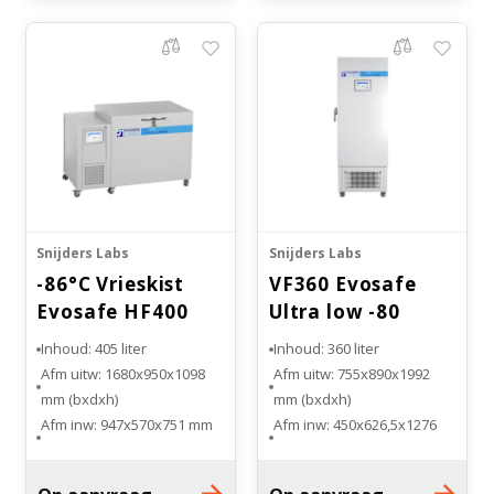
Bloedbank koelkasten
Kaas stremsel vriezers
Benodigdheden
Droogkasten
Koelkast accessoires
Onderdelen en accessoires
Afzuigapparatuur
Warmtekasten
Transport koel- en vriesboxen
Stellingen
Snijders Labs
Snijders Labs
-86°C Vrieskist
VF360 Evosafe
Hypothermiekasten
Evosafe HF400
Ultra low -80
vriezer
Inhoud: 405 liter
Inhoud: 360 liter
Moedermelk koelkasten
Afm uitw: 1680x950x1098
Afm uitw: 755x890x1992
mm (bxdxh)
mm (bxdxh)
Afm inw: 947x570x751 mm
Afm inw: 450x626,5x1276
Chromatografiekoelkasten
(bxdxh)
mm (bxdxh)
Temp.bereik: -50°C tot
Temp.bereik: -50°C tot