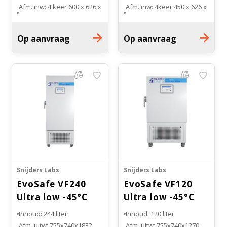
Afm. inw: 4 keer 600 x 626 x
Afm. inw: 4keer 450 x 626 x
305 mm
305 mm
Gewicht: 305 kg
Gewicht: 275 kg
Op aanvraag
Op aanvraag
Koelsysteem: 1
Koelsysteem: 1
compressor systeem
compressor systeem
Snijders Labs
Snijders Labs
EvoSafe VF240
EvoSafe VF120
Ultra low -45°C
Ultra low -45°C
vriezer
vriezer
Inhoud: 244 liter
Inhoud: 120 liter
Afm. uitw: 755x740x1832
Afm. uitw: 755x740x1270