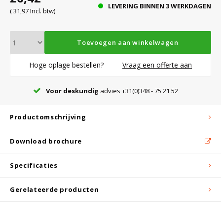
LEVERING BINNEN 3 WERKDAGEN
( 31,97 Incl. btw)
Bloedbank koelkasten
Kaas stremsel vriezers
Benodigdheden
Droogkasten
Toevoegen aan winkelwagen
Koelkast accessoires
Onderdelen en accessoires
Afzuigapparatuur
Warmtekasten
Hoge oplage bestellen?
Vraag een offerte aan
Voor deskundig
advies +31(0)348 - 75 21 52
Transport koel- en vriesboxen
Stellingen
Productomschrijving
Hypothermiekasten
Download brochure
Moedermelk koelkasten
Specificaties
Gerelateerde producten
Chromatografiekoelkasten