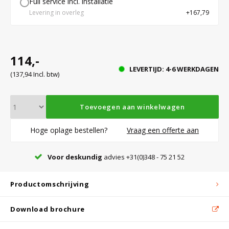
Full service incl. installatie
Levering in overleg
+167,79
Bloedbank koelkasten
Kaas stremsel vriezers
Benodigdheden
Droogkasten
114,-
Koelkast accessoires
Onderdelen en accessoires
Afzuigapparatuur
Warmtekasten
LEVERTIJD: 4-6 WERKDAGEN
(137,94 Incl. btw)
Transport koel- en vriesboxen
Stellingen
Toevoegen aan winkelwagen
Hoge oplage bestellen?
Vraag een offerte aan
Hypothermiekasten
Voor deskundig
advies +31(0)348 - 75 21 52
Moedermelk koelkasten
Productomschrijving
Chromatografiekoelkasten
Download brochure