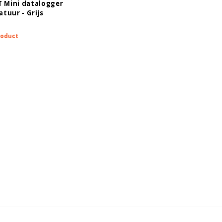
T Mini datalogger
tuur - Grijs
roduct