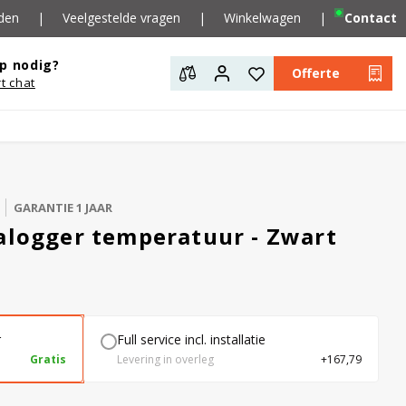
den
|
Veelgestelde vragen
|
Winkelwagen
|
Contact
p nodig?
Offerte
rt chat
GARANTIE 1 JAAR
talogger temperatuur - Zwart
r
Full service incl. installatie
Gratis
Levering in overleg
+167,79