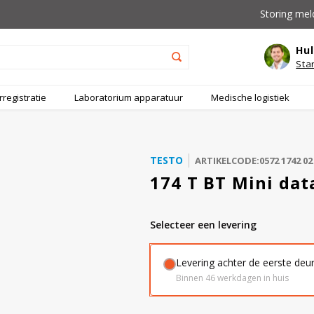
Storing mel
Hul
Sta
registratie
Laboratorium apparatuur
Medische logistiek
TESTO
ARTIKELCODE:0572 1742 02
174 T BT Mini da
Selecteer een levering
Levering achter de eerste deu
Binnen 46 werkdagen in huis