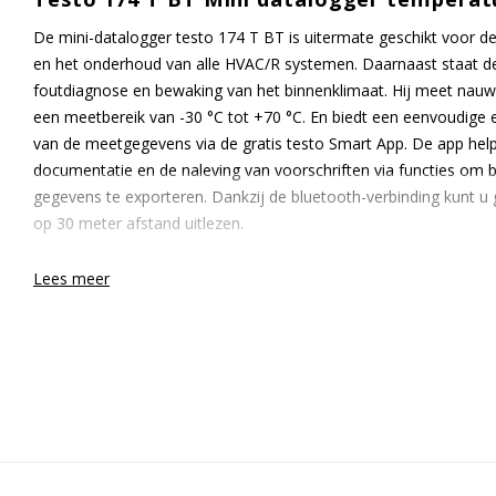
De mini-datalogger testo 174 T BT is uitermate geschikt voor de ef
en het onderhoud van alle HVAC/R systemen. Daarnaast staat d
foutdiagnose en bewaking van het binnenklimaat. Hij meet nau
een meetbereik van -30 °C tot +70 °C. En biedt een eenvoudige en
van de meetgegevens via de gratis testo Smart App. De app he
documentatie en de naleving van voorschriften via functies om b
gegevens te exporteren. Dankzij de bluetooth-verbinding kunt u 
op 30 meter afstand uitlezen.
De automatische gegevensback-up zorgt voor een betrouwbare 
Lees meer
als de batterij leeg is of tijdens het vervangen ervan.
De Testo mini temperatuur-datalogger 174 H BT wordt standaar
batterij (2 x CR2032 lithium) en testrapport.
Specificaties:
Voelertype: NTC