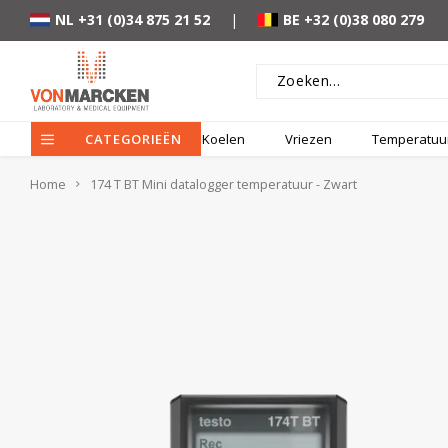
NL +31 (0)34 875 21 52
|
BE +32 (0)38 080 279
CATEGORIEËN
Koelen
Vriezen
Temperatuur
Home
174 T BT Mini datalogger temperatuur - Zwart