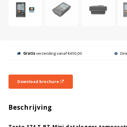
Gratis
verzending vanaf €450,00
Dir
Download brochure
Beschrijving
Testo 174 T BT Mini datalogger temperat