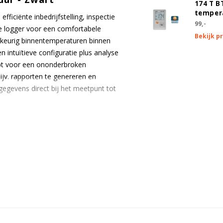
174 T B
tempera
ficiënte inbedrijfstelling, inspectie
99,-
e logger voor een comfortabele
Bekijk p
wkeurig binnentemperaturen binnen
 intuïtieve configuratie plus analyse
lpt voor een ononderbroken
ijv. rapporten te genereren en
gegevens direct bij het meetpunt tot
registratie van meetgegevens, ook
d geleverd inclusief wandhouder,