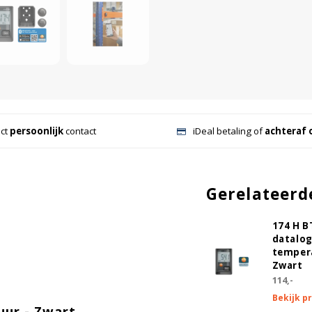
ect
persoonlijk
contact
iDeal betaling of
achteraf 
Gerelateerd
174 H B
datalo
tempera
Zwart
114,-
Bekijk p
uur - Zwart