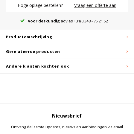
Hoge oplage bestellen?
Vraag een offerte aan
Bloedbank koelkasten
Kaas stremsel vriezers
Benodigdheden
Droogkasten
Voor deskundig
advies +31(0)348 - 75 21 52
Productomschrijving
Koelkast accessoires
Onderdelen en accessoires
Afzuigapparatuur
Warmtekasten
Gerelateerde producten
Transport koel- en vriesboxen
Stellingen
Andere klanten kochten ook
Hypothermiekasten
Moedermelk koelkasten
Nieuwsbrief
Chromatografiekoelkasten
Ontvang de laatste updates, nieuws en aanbiedingen via email