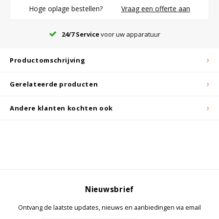
Hoge oplage bestellen?
Vraag een offerte aan
Bloedbank koelkasten
Kaas stremsel vriezers
Benodigdheden
Droogkasten
24/7 Service
voor uw apparatuur
Productomschrijving
Koelkast accessoires
Onderdelen en accessoires
Afzuigapparatuur
Warmtekasten
Gerelateerde producten
Transport koel- en vriesboxen
Stellingen
Andere klanten kochten ook
Hypothermiekasten
Moedermelk koelkasten
Nieuwsbrief
Chromatografiekoelkasten
Ontvang de laatste updates, nieuws en aanbiedingen via email