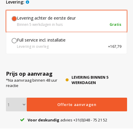
levering:
Levering achter de eerste deur
Bloedbank koelkasten
Kaas stremsel vriezers
Benodigdheden
Droogkasten
Binnen 5 werkdagen in huis
Gratis
Koelkast accessoires
Onderdelen en accessoires
Afzuigapparatuur
Warmtekasten
Full service incl. installatie
Levering in overleg
+167,79
Transport koel- en vriesboxen
Stellingen
Prijs op aanvraag
Hypothermiekasten
LEVERING BINNEN 5
*Na aanvraag binnen 48 uur
WERKDAGEN
reactie
Moedermelk koelkasten
Offerte aanvragen
Chromatografiekoelkasten
Voor deskundig
advies +31(0)348 - 75 21 52