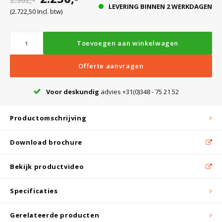
2.362,-
Witgoed koelkasten
LEVERING BINNEN 2 WERKDAGEN
(2.722,50 Incl. btw)
Richtlijnen
Toevoegen aan winkelwagen
Offerte aanvragen
Voor deskundig
advies +31(0)348 - 75 21 52
Productomschrijving
Download brochure
Bekijk productvideo
Specificaties
Gerelateerde producten