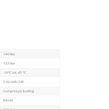
140 liter
133 liter
-10°C tot -45 °C
2.44 kWh/24h
Compressor koeling
R404A