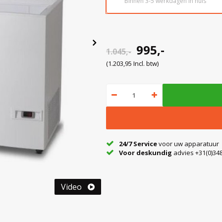
Binnen 3-5 werkdagen in huis
995,-
1.045,-
(1.203,95 Incl. btw)
24/7 Service
voor uw apparatuur
Voor deskundig
advies +31(0)348
Video