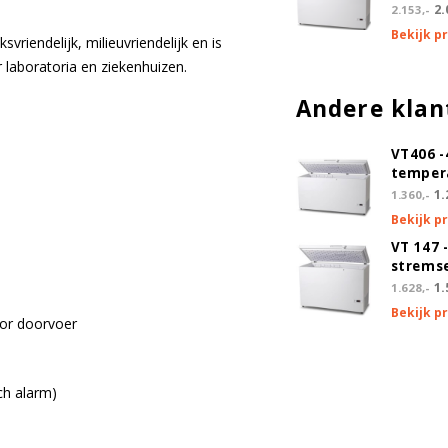
2.
2.153,-
Bekijk p
vriendelijk, milieuvriendelijk en is
laboratoria en ziekenhuizen.
Andere klan
VT406 -
tempera
1.
1.360,-
Bekijk p
VT 147 
stremse
1.
1.628,-
Bekijk p
sor doorvoer
ch alarm)