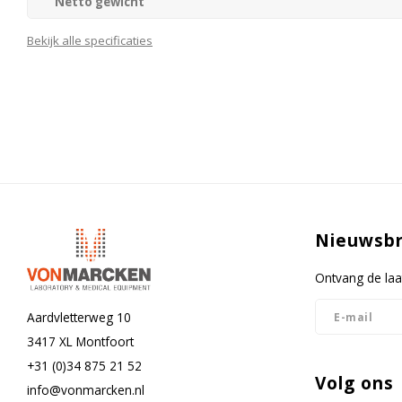
Netto gewicht
Afmetingen behuizing (bxdxh)
Bekijk alle specificaties
Materiaal/kleur behuizing
Type deur
Deurscharniering
Type besturing
Waarschuwingssignaal bij storing
Nieuwsbr
Temperatuur alarm
Alarm Batterij Back-Up
Ontvang de laa
Temperatuur registratie
Aardvletterweg 10
3417 XL Montfoort
Type uitlezing
+31 (0)34 875 21 52
Slot d.m.v. sleutel
Volg ons
info@vonmarcken.nl