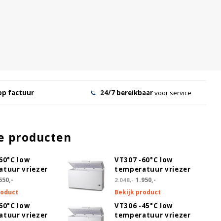
op factuur
24/7 bereikbaar
voor service
e producten
60°C low
VT307 -60°C low
tuur vriezer
temperatuur vriezer
550,-
1.950,-
2.048,-
roduct
Bekijk product
60°C low
VT306 -45°C low
tuur vriezer
temperatuur vriezer