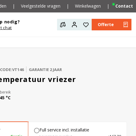
den
|
Veelgestelde vragen
|
Winkelwagen
|
Contact
p nodig?
Offerte
rt chat
LCODE:VT146
GARANTIE 2 JAAR
temperatuur vriezer
bereik
-45 °C
r
Full service incl. installatie