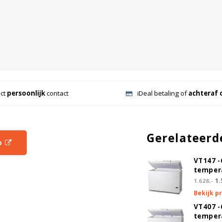
ect
persoonlijk
contact
iDeal betaling of
achteraf 
Gerelateerd
o
VT147 -
tempera
1.
1.628,-
Bekijk p
VT407 -
tempera