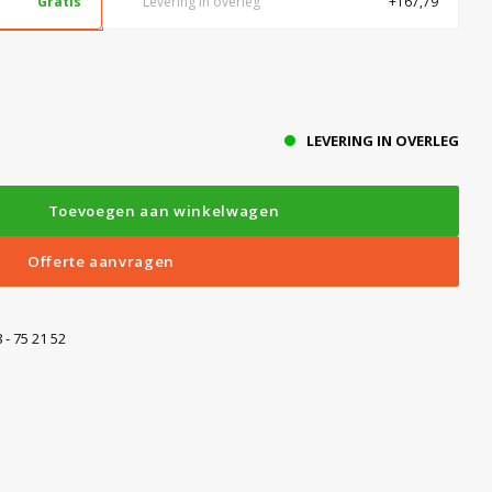
Gratis
Levering in overleg
+167,79
LEVERING IN OVERLEG
Toevoegen aan winkelwagen
Offerte aanvragen
 - 75 21 52