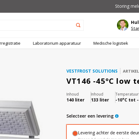
Storing mel
Hul
Sta
registratie
Laboratorium apparatuur
Medische logistiek
VESTFROST SOLUTIONS
ARTIKE
VT146 -45°C low 
Inhoud
Inhoud
Temperatuur
140 liter
133 liter
-10°C tot 
Selecteer een levering
Levering achter de eerste deu