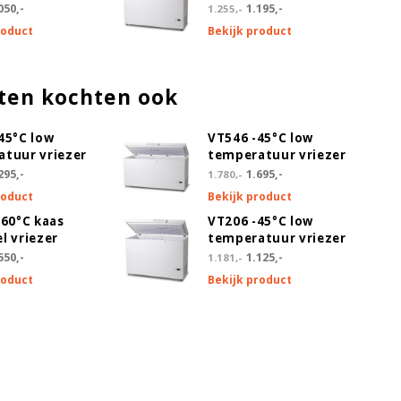
050,-
1.195,-
1.255,-
roduct
Bekijk product
ten kochten ook
45°C low
VT546 -45°C low
tuur vriezer
temperatuur vriezer
295,-
1.695,-
1.780,-
roduct
Bekijk product
-60°C kaas
VT206 -45°C low
l vriezer
temperatuur vriezer
550,-
1.125,-
1.181,-
roduct
Bekijk product