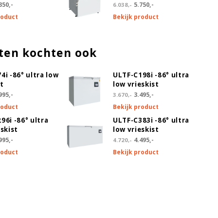
350,-
5.750,-
6.038,-
roduct
Bekijk product
ten kochten ook
4i -86° ultra low
ULTF-C198i -86° ultra
st
low vrieskist
995,-
3.495,-
3.670,-
roduct
Bekijk product
96i -86° ultra
ULTF-C383i -86° ultra
eskist
low vrieskist
995,-
4.495,-
4.720,-
roduct
Bekijk product