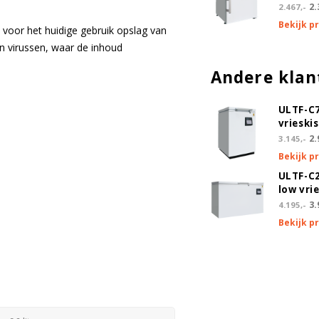
2.
2.467,-
Bekijk p
voor het huidige gebruik opslag van
n virussen, waar de inhoud
Andere klan
ULTF-C7
vrieski
2.
3.145,-
Bekijk p
ULTF-C2
low vri
3.
4.195,-
Bekijk p
ezing
sor doorvoer