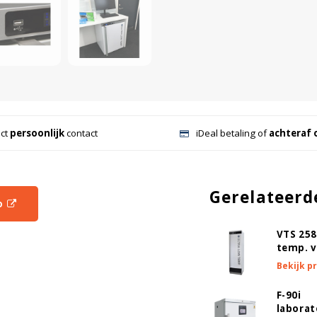
ect
persoonlijk
contact
iDeal betaling of
achteraf 
Gerelateerd
o
VTS 258
temp. v
Bekijk p
F-90i
laborat