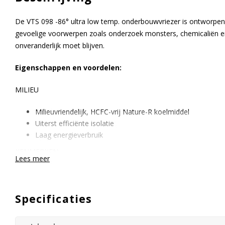
De VTS 098 -86° ultra low temp. onderbouwvriezer is ontworpen 
gevoelige voorwerpen zoals onderzoek monsters, chemicaliën e
onveranderlijk moet blijven.
Eigenschappen en voordelen:
MILIEU
Milieuvriendelijk, HCFC-vrij Nature-R koelmiddel
Uiterst efficiënte isolatie
Laag energieverbruik
KENMERKEN
Lees meer
Elektronische temperatuurregelaar met display en USB uitl
Ongeveer 50 uur batterijback-up
Specificaties
Voorbereid voor externe registratie apparatuur d.m.v. sen
LED-lamp voor maximale zichtbaarheid
Auto-release-functie voor een vlotte opening van de deur