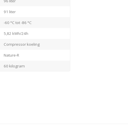
96 liter
91 liter
ch alarm)
-60 °C tot -86 °C
5,82 kWh/24h
Compressor koeling
Nature-R
60 kilogram
595x646x824 mm
Roestvrijstaal / Wit
Gesloten
Rechts (standaard)
Elektronisch