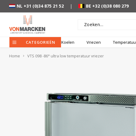
NL +31 (0)34 875 21 52
|
BE +32 (0)38 080 279
CATEGORIEËN
Koelen
Vriezen
Temperatuur
Home
VTS 098 -86° ultra low temperatuur vriezer