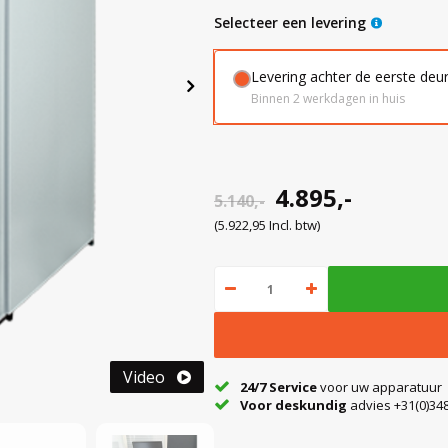
Selecteer een levering
Levering achter de eerste deu
Binnen 2 werkdagen in huis
4.895,-
5.140,-
(5.922,95 Incl. btw)
Video
24/7 Service
voor uw apparatuur
Voor deskundig
advies +31(0)348