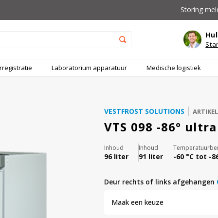
Storing mel
Hul
Sta
registratie
Laboratorium apparatuur
Medische logistiek
VESTFROST SOLUTIONS
ARTIKE
VTS 098 -86° ultr
Inhoud
Inhoud
Temperatuurber
96 liter
91 liter
-60 °C tot -8
deur rechts of links afgehangen
Maak een keuze