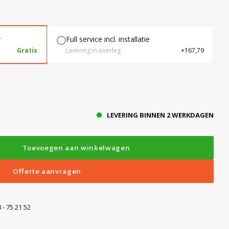
r
Full service incl. installatie
Gratis
Levering in overleg
+167,79
LEVERING BINNEN 2 WERKDAGEN
Toevoegen aan winkelwagen
Offerte aanvragen
 - 75 21 52