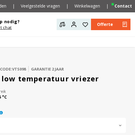
den
|
Veelgestelde vragen
|
Winkelwagen
|
Contact
p nodig?
Offerte
rt chat
LCODE:VTS098
GARANTIE 2 JAAR
a low temperatuur vriezer
eik
6 °C