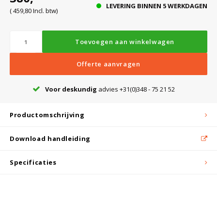
LEVERING BINNEN 5 WERKDAGEN
( 459,80 Incl. btw)
Bloedbank koelkasten
Kaas stremsel vriezers
Benodigdheden
Droogkasten
Toevoegen aan winkelwagen
Koelkast accessoires
Onderdelen en accessoires
Afzuigapparatuur
Warmtekasten
Offerte aanvragen
Voor deskundig
advies +31(0)348 - 75 21 52
Transport koel- en vriesboxen
Stellingen
Productomschrijving
Hypothermiekasten
Download handleiding
Moedermelk koelkasten
Specificaties
Chromatografiekoelkasten