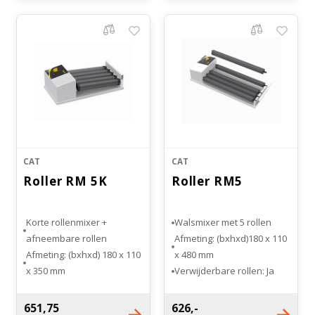
Bloedbank koelkasten
Kaas stremsel vriezers
Benodigdheden
Droogkasten
Koelkast accessoires
Onderdelen en accessoires
Afzuigapparatuur
Warmtekasten
Transport koel- en vriesboxen
Stellingen
CAT
CAT
Roller RM 5K
Roller RM5
Hypothermiekasten
Korte rollenmixer +
Walsmixer met 5 rollen
Moedermelk koelkasten
afneembare rollen
Afmeting: (bxhxd)180 x 110
Afmeting: (bxhxd) 180 x 110
x 480 mm
x 350 mm
Verwijderbare rollen: Ja
Chromatografiekoelkasten
Lengte rollen: 200 mm
Lengte rollen: 330 mm
Aantal rollen: 5
Gewicht: 3.7 kg
651,75
626,-