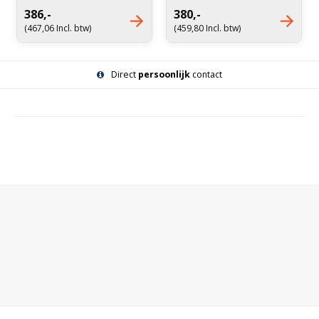
Maximaal laadgewicht: 50
ml
386,-
380,-
ml
(467,06 Incl. btw)
(459,80 Incl. btw)
Direct
persoonlijk
contact