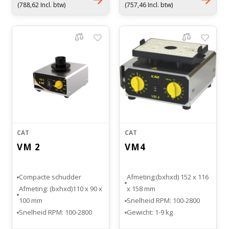
Witgoed koelkasten
Gewicht: 3 kg
(788,62 Incl. btw)
(757,46 Incl. btw)
Richtlijnen
CAT
CAT
VM 2
VM4
Compacte schudder
Afmeting:(bxhxd) 152 x 116
Afmeting: (bxhxd)110 x 90 x
x 158 mm
100 mm
Snelheid RPM: 100-2800
Snelheid RPM: 100-2800
Gewicht: 1-9 kg
Gewicht: 1.1 kg
Maximaal laadgewicht: 50