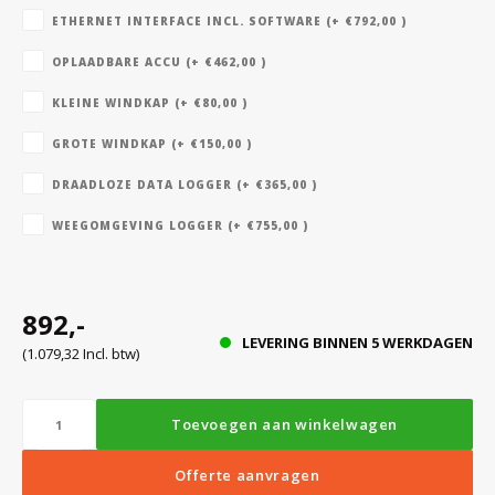
ETHERNET INTERFACE INCL. SOFTWARE (+ €792,00 )
OPLAADBARE ACCU (+ €462,00 )
Bloedbank koelkasten
Kaas stremsel vriezers
Benodigdheden
Droogkasten
KLEINE WINDKAP (+ €80,00 )
Koelkast accessoires
Onderdelen en accessoires
Afzuigapparatuur
Warmtekasten
GROTE WINDKAP (+ €150,00 )
DRAADLOZE DATA LOGGER (+ €365,00 )
Transport koel- en vriesboxen
Stellingen
WEEGOMGEVING LOGGER (+ €755,00 )
Hypothermiekasten
892,-
LEVERING BINNEN 5 WERKDAGEN
(1.079,32 Incl. btw)
Moedermelk koelkasten
Toevoegen aan winkelwagen
Chromatografiekoelkasten
Offerte aanvragen