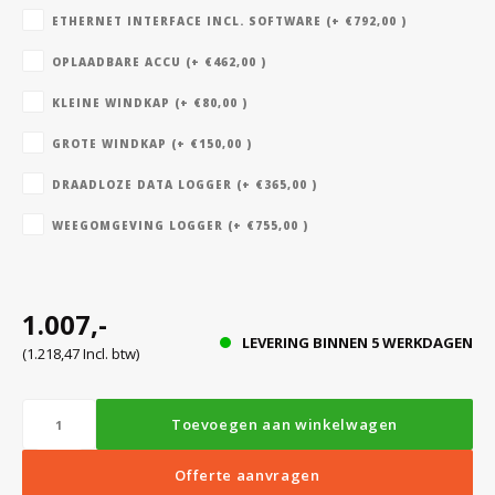
ETHERNET INTERFACE INCL. SOFTWARE (+ €792,00 )
OPLAADBARE ACCU (+ €462,00 )
Bloedbank koelkasten
Kaas stremsel vriezers
Benodigdheden
Droogkasten
KLEINE WINDKAP (+ €80,00 )
Koelkast accessoires
Onderdelen en accessoires
Afzuigapparatuur
Warmtekasten
GROTE WINDKAP (+ €150,00 )
DRAADLOZE DATA LOGGER (+ €365,00 )
Transport koel- en vriesboxen
Stellingen
WEEGOMGEVING LOGGER (+ €755,00 )
Hypothermiekasten
1.007,-
LEVERING BINNEN 5 WERKDAGEN
(1.218,47 Incl. btw)
Moedermelk koelkasten
Toevoegen aan winkelwagen
Chromatografiekoelkasten
Offerte aanvragen