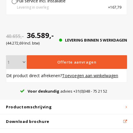
Full service incl. installatie
Levering in overleg
+167,79
enstoppen
Bloedbank koelkasten
Kaas stremsel vriezers
Benodigdheden
Droogkasten
r
36.589,-
40.655,-
deur van
Koelkast accessoires
Onderdelen en accessoires
Afzuigapparatuur
Warmtekasten
LEVERING BINNEN 5 WERKDAGEN
(44.272,69 Incl. btw)
Transport koel- en vriesboxen
Stellingen
sie door
Offerte aanvragen
g
richting
Dit product direct afrekenen?
Toevoegen aan winkelwagen
Hypothermiekasten
t optisch
uralarm
Voor deskundig
advies +31(0)348 - 75 21 52
Moedermelk koelkasten
Productomschrijving
Chromatografiekoelkasten
Download brochure