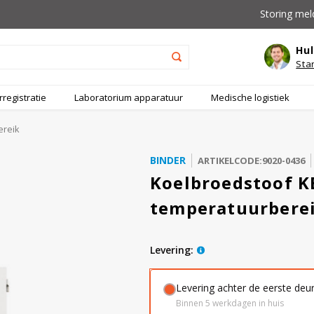
Storing mel
Hul
Sta
registratie
Laboratorium apparatuur
Medische logistiek
ereik
BINDER
ARTIKELCODE:9020-0436
Koelbroedstoof K
temperatuurbere
levering:
Levering achter de eerste deu
Binnen 5 werkdagen in huis