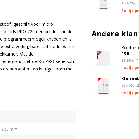
1
16.679,-
Bekijk p
stoof, geschikt voor micro-
is de KB PRO 720 een product uit de
Andere klan
eide programmeermogelijkheden en is
 extra verkrijgbare lichtmodules zijn
Koelbr
weekkamer. Met de
130
1
11.988,-
l energie u met de KB PRO-serie kunt
Bekijk p
s draadroosters en is afgesloten met
Klimaat
2
23.455,-
Bekijk p
x 900 mm