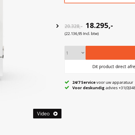
18.295,-
20.328,-
(22.136,95 Incl. btw)
Dit product direct af
24/7 Service
voor uw apparatuur
Voor deskundig
advies +31(0)348
Video