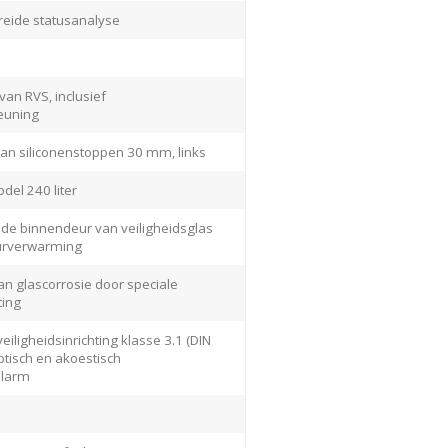
breide statusanalyse
van RVS, inclusief
euning
an siliconenstoppen 30 mm, links
del 240 liter
ende binnendeur van veiligheidsglas
urverwarming
 glascorrosie door speciale
ting
iligheidsinrichting klasse 3.1 (DIN
tisch en akoestisch
alarm