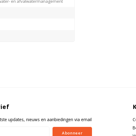
water- en afvalwatermanagement
ief
tste updates, nieuws en aanbiedingen via email
C
B
Abonneer
V