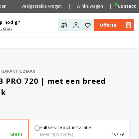
den
|
Veelgestelde vragen
|
Winkelwagen
|
Contact
p nodig?
Offerte
rt chat
GARANTIE 2 JAAR
B PRO 720 | met een breed
ik
r
Full service incl. installatie
Gratis
Levering in overleg
+167,79