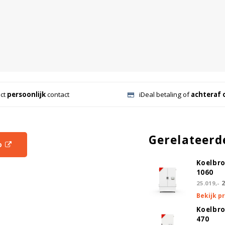
ect
persoonlijk
contact
iDeal betaling of
achteraf 
Gerelateerd
o
Koelbr
1060
2
25.019,-
Bekijk p
Koelbr
470