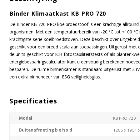
Binder Klimaatkast KB PRO 720
De Binder KB 720 PRO koelbroedstoof is een krachtige allround 
organismen. Met een temperatuurbereik van -20 °C tot +100 °C 
krachtigste serie koelbroedstoven. Deze beschikt over uitgebr
geschikt voor een breed scala aan toepassingen. Uitgerust met de
de units geschikt voor ICH-fotostabiliteitstests of als plantenk
energiebesparingscalculator kunt u eenvoudig berekenen hoevee
besparen. De ruime binnenkamer is standaard uitgerust met 2 rv
een extra binnendeur van ESG veiligheidsglas.
Specificaties
Model
KB PRO 720
Buitenafmeting b x h x d
1285 x 1951 