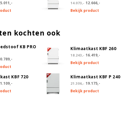
5.011,-
12.666,-
14.073,-
roduct
Bekijk product
ten kochten ook
oedstoof KB PRO
Klimaatkast KBF 260
16.419,-
18.243,-
0.789,-
Bekijk product
roduct
kast KBF 720
Klimaatkast KBF P 240
1.109,-
19.175,-
21.306,-
roduct
Bekijk product