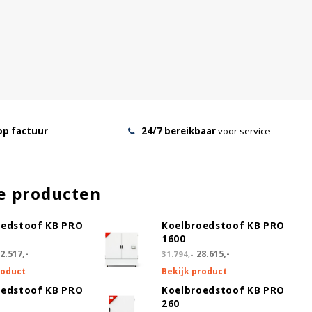
op factuur
24/7 bereikbaar
voor service
e producten
oedstoof KB PRO
Koelbroedstoof KB PRO
1600
2.517,-
28.615,-
31.794,-
roduct
Bekijk product
oedstoof KB PRO
Koelbroedstoof KB PRO
260