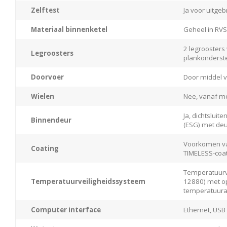
Zelftest
Ja voor uitge
Materiaal binnenketel
Geheel in RVS
2 legroosters 
Legroosters
plankonderst
Doorvoer
Door middel v
Wielen
Nee, vanaf mo
Ja, dichtsluit
Binnendeur
(ESG) met de
Voorkomen van
Coating
TIMELESS-coa
Temperatuurve
Temperatuurveiligheidssysteem
12880) met op
temperatuur
Computer interface
Ethernet, USB