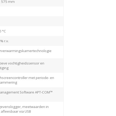
x 575 mm
0 °C
% r.v.
orverwarmingskamertechnologie
itieve vochtigheidssensor en
iging
uchscreencontroller met periode- en
grammering
 Management Software APT-COM™
egevenslogger, meetwaarden in
 afleesbaar via USB