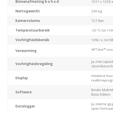
Binnenafmeting b x h x d
1011 x 1250 
Nettogewicht
296 kg
Kamervolume
727 liter
Temperatuurbereik
-20 °C tot +10
Vochtigheidsbereik
10% r.v. tot 98
APT.line™-vo
Verwarming
Ja, met capac
Vochtigheidsregeling
stoombevocht
Intuïtieve to
Display
realtimepro
Binder Multi
Software
Basic Edition
Ja, interne g
Datalogger
open formaat