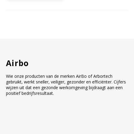
Bloedbank koelkasten
Kaas stremsel vriezers
Benodigdheden
Droogkasten
Koelkast accessoires
Onderdelen en accessoires
Afzuigapparatuur
Warmtekasten
Transport koel- en vriesboxen
Stellingen
Airbo
Wie onze producten van de merken AirBo of Arbortech
Hypothermiekasten
gebruikt, werkt sneller, veiliger, gezonder en efficiënter. Cijfers
wijzen uit dat een gezonde werkomgeving bijdraagt aan een
positief bedrijfsresultaat.
Moedermelk koelkasten
Chromatografiekoelkasten