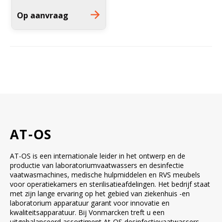
filter H14
Op aanvraag
Afmetingen h x b x d: 210 x
70 x 45 cm
AT-OS
AT-OS is een internationale leider in het ontwerp en de
productie van laboratoriumvaatwassers en desinfectie
vaatwasmachines, medische hulpmiddelen en RVS meubels
voor operatiekamers en sterilisatieafdelingen. Het bedrijf staat
met zijn lange ervaring op het gebied van ziekenhuis -en
laboratorium apparatuur garant voor innovatie en
kwaliteitsapparatuur.
Bij Vonmarcken treft u een
uitgebalanceerd assortiment At-OS
desinfectievaatwassers