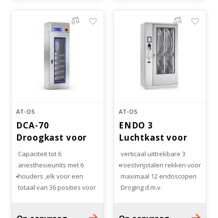
Afmetingen: 900 x 575 x
2400 (L x B x H mm)
Bloedbank koelkasten
Kaas stremsel vriezers
Benodigdheden
Droogkasten
Koelkast accessoires
Onderdelen en accessoires
Afzuigapparatuur
Warmtekasten
Transport koel- en vriesboxen
Stellingen
AT-OS
AT-OS
DCA-70
ENDO 3
Hypothermiekasten
Droogkast voor
Luchtkast voor
anesthesiecircuits
endoscopen
Capaciteit tot 6
3 verticaal uittrekbare
Moedermelk koelkasten
anesthesieunits met 6
roestvrijstalen rekken voor
houders ,elk voor een
maximaal 12 endoscopen
totaal van 36 posities voor
Droging d.m.v.
Chromatografiekoelkasten
slangen en zakken
gecontroleerde warme
Droging d.m.v.
lucht