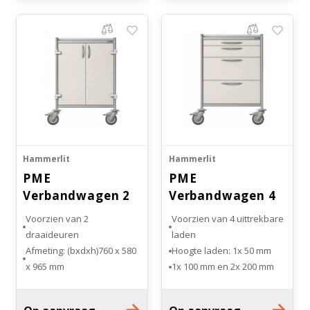
oppervlakten
Bloedbank koelkasten
Kaas stremsel vriezers
Benodigdheden
Droogkasten
Koelkast accessoires
Onderdelen en accessoires
Afzuigapparatuur
Warmtekasten
Transport koel- en vriesboxen
Stellingen
Hammerlit
Hammerlit
PME
PME
Hypothermiekasten
Verbandwagen 2
Verbandwagen 4
deuren
laden
Voorzien van 2
Voorzien van 4 uittrekbare
Moedermelk koelkasten
draaideuren
laden
Afmeting: (bxdxh)760 x 580
Hoogte laden: 1x 50 mm
x 965 mm
1x 100 mm en 2x 200 mm
Chromatografiekoelkasten
Hoogte laden: 5x 50 mm
Kogel gelagerde
1x 100 mm en 1x 200 mm
zwenkwielen: 4