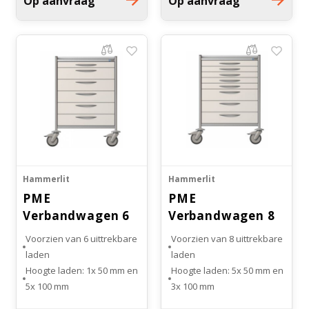
Op aanvraag
Op aanvraag
Witgoed koelkasten
Richtlijnen
Hammerlit
Hammerlit
PME
PME
Verbandwagen 6
Verbandwagen 8
laden
laden
Voorzien van 6 uittrekbare
Voorzien van 8 uittrekbare
laden
laden
Hoogte laden: 1x 50 mm en
Hoogte laden: 5x 50 mm en
5x 100 mm
3x 100 mm
4 kogel gelagerde
4 kogel gelagerde