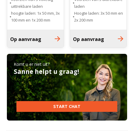
uittrekbare laden
laden
hoogte laden: 1x 50 mm, 3x
Hoogte laden: 3x 50 mm en
100 mm en 1x 200 mm
2x 200 mm
4 kogel gelagerde
4 kogel gelagerde
zwenkwielen (Ø 125 mm)
zwenkwielen (Ø 125 mm)
Op aanvraag
Op aanvraag
desinfectie bestendige
Desinfectie bestendige
materialen en gladde
materialen en gladde
oppervlakten
oppervlakten
Komt u er niet uit?
Sanne helpt u graag!
START CHAT