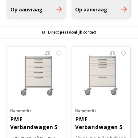
zwenkwielen (Ø 125 mm)
zwenkwielen (Ø 125 mm)
Op aanvraag
Op aanvraag
Desinfectie bestendige
Desinfectie bestendige
materialen en gladde
materialen en gladde
oppervlakten
oppervlakten
Direct
persoonlijk
contact
Hammerlit
Hammerlit
PME
PME
Verbandwagen 5
Verbandwagen 5
laden
laden
voorzien van 5 volledig
Voorzien van 5 uittrekbare