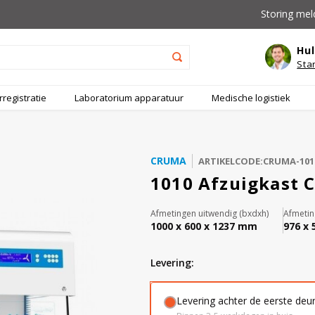
Storing mel
Hul
Sta
registratie
Laboratorium apparatuur
Medische logistiek
CRUMA
ARTIKELCODE:CRUMA-101
1010 Afzuigkast C
Afmetingen uitwendig (bxdxh)
Afmetin
1000 x 600 x 1237 mm
976 x
levering:
Levering achter de eerste deu