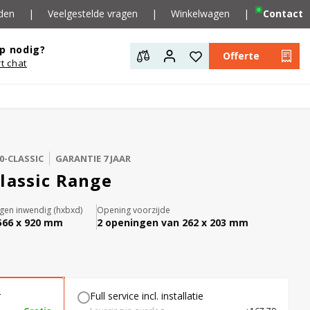
den
|
Veelgestelde vragen
|
Winkelwagen
|
Contact
p nodig?
Offerte
rt chat
0-CLASSIC
GARANTIE 7 JAAR
lassic Range
gen inwendig (hxbxd)
Opening voorzijde
 566 x 920 mm
2 openingen van 262 x 203 mm
r
Full service incl. installatie