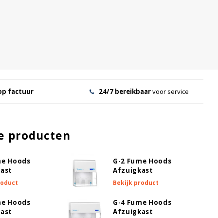
op factuur
24/7 bereikbaar
voor service
e producten
me Hoods
G-2 Fume Hoods
kast
Afzuigkast
roduct
Bekijk product
me Hoods
G-4 Fume Hoods
kast
Afzuigkast