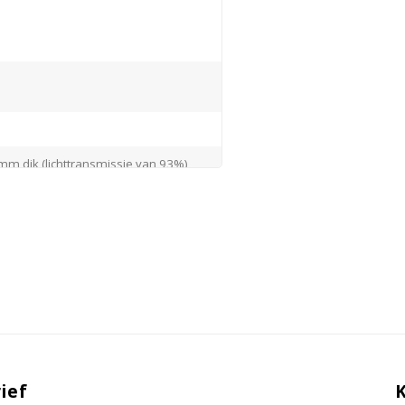
m dik (lichttransmissie van 93%)
t anti-zuur polymeerharspoeder
wing, waarschuwing voor enkele
pen filteralarm op uren en datum,
ief