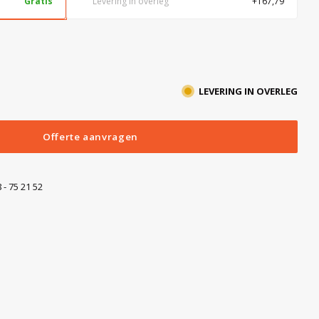
Gratis
Levering in overleg
+167,79
LEVERING IN OVERLEG
Offerte aanvragen
 - 75 21 52