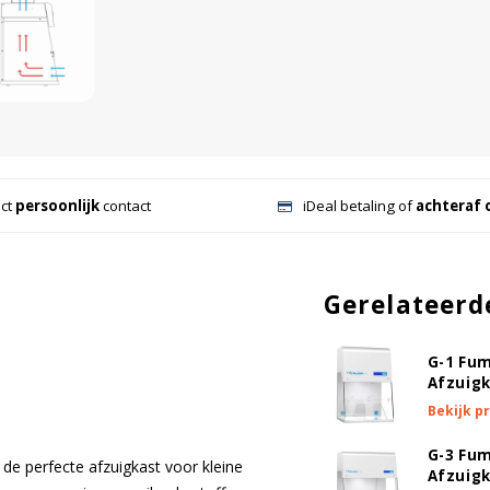
ect
persoonlijk
contact
iDeal betaling of
achteraf 
Gerelateerd
G-1 Fu
Afzuig
Bekijk p
G-3 Fu
e perfecte afzuigkast voor kleine
Afzuig