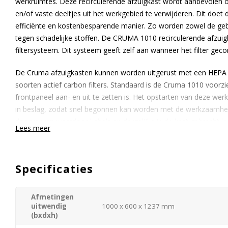
werkruimtes. Deze recirculerende afzuigkast wordt aanbevolen 
en/of vaste deeltjes uit het werkgebied te verwijderen. Dit doet
efficiënte en kostenbesparende manier. Zo worden zowel de ge
tegen schadelijke stoffen. De CRUMA 1010 recirculerende afzui
filtersysteem. Dit systeem geeft zelf aan wanneer het filter gec
De Cruma afzuigkasten kunnen worden uitgerust met een HEPA H
soorten actief carbon filters. Standaard is de Cruma 1010 voorzi
frontpaneel aan- en uit te zetten is. Het opstarten van deze w
in beslag, zodat snel begonnen kan worden met de werkzaamhed
doorvoeren waardoor kabels en dergelijke in de kast gebracht k
Lees meer
worden uitgerust met maximaal 2 filters.
Standaard is de Cruma 1010 afzuigkast voorzien van:
Specificaties
Schakelbare LED verlichting
Beveiligingsniveaus: niveau 1 voor gebruikers en niveau 
Afmetingen
Uit te voeren met diverse filters
uitwendig
1000 x 600 x 1237 mm
Voorzien van LCD scherm met uitgebreide controlefunctie
(bxdxh)
2 doorvoeren in achterwand