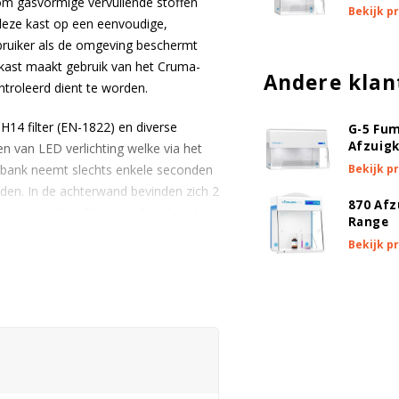
om gasvormige vervuilende stoffen
Bekijk p
 deze kast op een eenvoudige,
bruiker als de omgeving beschermt
gkast maakt gebruik van het Cruma-
Andere klan
ontroleerd dient te worden.
14 filter (EN-1822) en diverse
G-5 Fu
Afzuig
en van LED verlichting welke via het
Bekijk p
erkbank neemt slechts enkele seconden
en. In de achterwand bevinden zich 2
870 Afz
unnen worden. Dit type afzuigkast kan
Range
Bekijk p
2 voor onderhoudsgebruikers
s