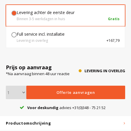
Levering achter de eerste deur
Bloedbank koelkasten
Kaas stremsel vriezers
Benodigdheden
Droogkasten
Binnen 3-5 werkdagen in huis
Gratis
Full service incl. installatie
Koelkast accessoires
Onderdelen en accessoires
Afzuigapparatuur
Warmtekasten
Levering in overleg
+167,79
Transport koel- en vriesboxen
Stellingen
Prijs op aanvraag
LEVERING IN OVERLEG
*Na aanvraag binnen 48 uur reactie
Hypothermiekasten
Offerte aanvragen
Moedermelk koelkasten
Voor deskundig
advies +31(0)348 - 75 21 52
Chromatografiekoelkasten
Productomschrijving