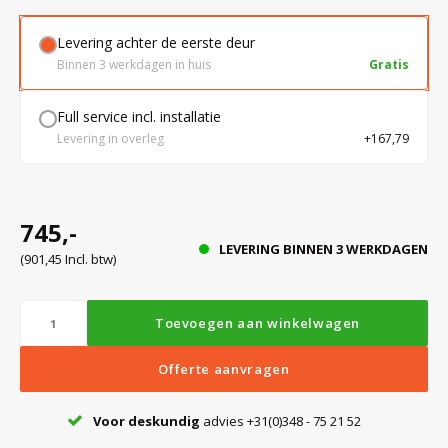
Levering achter de eerste deur
Bloedbank koelkasten
Kaas stremsel vriezers
Benodigdheden
Droogkasten
Binnen 3 werkdagen in huis
Gratis
Full service incl. installatie
Koelkast accessoires
Onderdelen en accessoires
Afzuigapparatuur
Warmtekasten
Levering in overleg
+167,79
Transport koel- en vriesboxen
Stellingen
745,-
LEVERING BINNEN 3 WERKDAGEN
Hypothermiekasten
(901,45 Incl. btw)
Moedermelk koelkasten
Toevoegen aan winkelwagen
Offerte aanvragen
Chromatografiekoelkasten
Voor deskundig
advies +31(0)348 - 75 21 52