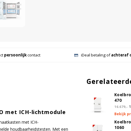
ect
persoonlijk
contact
iDeal betaling of
achteraf 
Gerelateerd
Koelbr
470
1
16.679,-
RO met ICH-lichtmodule
Bekijk p
imaatkasten met ICH-
Koelbr
1060
rsnelde houdbaarheidstesten. Met een