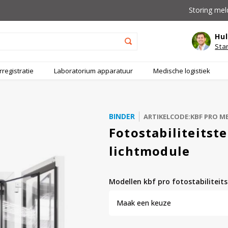
Storing mel
Hul
Sta
registratie
Laboratorium apparatuur
Medische logistiek
BINDER
ARTIKELCODE:KBF PRO M
Fotostabiliteitst
lichtmodule
modellen kbf pro fotostabilitei
Maak een keuze