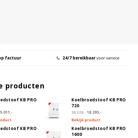
op factuur
24/7 bereikbaar
voor service
e producten
oedstoof KB PRO
Koelbroedstoof KB PRO
720
5.011,-
18.295,-
20.328,-
roduct
Bekijk product
oedstoof KB PRO
Koelbroedstoof KB PRO
1600