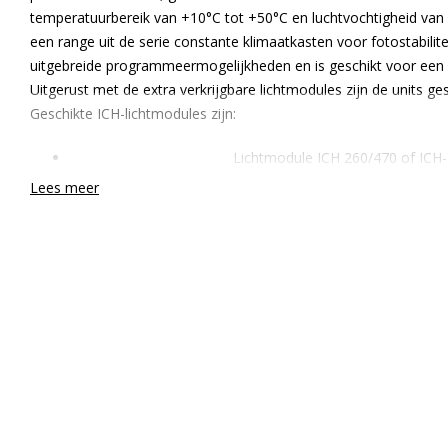
temperatuurbereik van +10°C tot +50°C en luchtvochtigheid van
een range uit de serie constante klimaatkasten voor fotostabilit
uitgebreide programmeermogelijkheden en is geschikt voor een 
Uitgerust met de extra verkrijgbare lichtmodules zijn de units ges
Geschikte ICH-lichtmodules zijn:
Lichtmodule ICH 260/470 of ICH
Lichtmodule ICH 720 of ICH
Lees meer