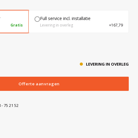
r
Full service incl. installatie
Gratis
Levering in overleg
+167,79
LEVERING IN OVERLEG
Offerte aanvragen
 - 75 21 52