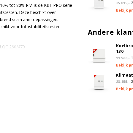
2
25.019,-
 10% tot 80% R.V. is de KBF PRO serie
Bekijk p
eitstesten. Deze beschikt over
breed scala aan toepassingen.
chikt voor fotostabiliteitstesten.
Andere klan
Koelbr
-LQC 260/470
130
-LQC 720
1
11.988,-
Bekijk p
Klimaat
2
23.455,-
Bekijk p