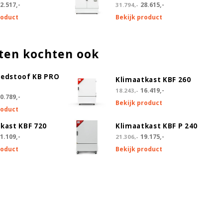
2.517,-
28.615,-
31.794,-
roduct
Bekijk product
ten kochten ook
oedstoof KB PRO
Klimaatkast KBF 260
16.419,-
18.243,-
0.789,-
Bekijk product
roduct
kast KBF 720
Klimaatkast KBF P 240
1.109,-
19.175,-
21.306,-
roduct
Bekijk product