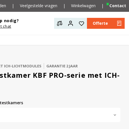
den
|
Veelgestelde vragen
|
Winkelwagen
|
Contact
p nodig?
Offerte
rt chat
ET ICH-LICHTMODULES
GARANTIE 2 JAAR
estkamer KBF PRO-serie met ICH-
tstestkamers