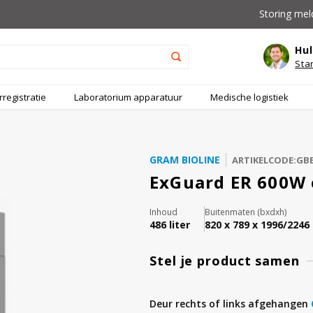
Storing mel
Hul
Sta
registratie
Laboratorium apparatuur
Medische logistiek
GRAM BIOLINE
ARTIKELCODE:GB
ExGuard ER 600W 
Inhoud
Buitenmaten (bxdxh)
486 liter
820 x 789 x 1996/224
Stel je product samen
deur rechts of links afgehangen