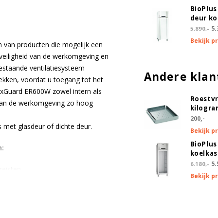
Binnen 5 werkdagen in huis
BioPlus
deur ko
5.
5.890,-
Bekijk p
n van producten die mogelijk een
veiligheid van de werkomgeving en
estaande ventilatiesysteem
Andere klan
rekken, voordat u toegang tot het
e ExGuard ER600W zowel intern als
Roestvr
 van de werkomgeving zo hoog
kilogra
200,-
 met glasdeur of dichte deur.
Bekijk p
BioPlus
n:
koelkas
5.
6.180,-
reisten
Bekijk p
kast wordt geopend voordat de
rstel