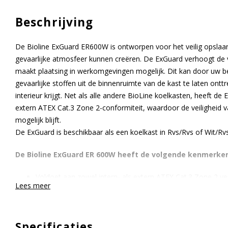
Beschrijving
De Bioline ExGuard ER600W is ontworpen voor het veilig opslaa
gevaarlijke atmosfeer kunnen creëren. De ExGuard verhoogt de 
maakt plaatsing in werkomgevingen mogelijk. Dit kan door uw b
gevaarlijke stoffen uit de binnenruimte van de kast te laten ontt
interieur krijgt. Net als alle andere BioLine koelkasten, heeft d
extern ATEX Cat.3 Zone 2-conformiteit, waardoor de veiligheid
mogelijk blijft.
De ExGuard is beschikbaar als een koelkast in Rvs/Rvs of Wit/Rvs
De Bioline ExGuard ER 600W heeft de volgende kenmerke
Voldoet aan zowel intern- als extern ATEX Cat.3 Zone 2 ve
Lees meer
Ingebouwde veiligheidsmechanismen verhinderen dat de 
gevaarlijke atmosfeer is afgezogen
Aan te sluiten op uw bestaande afzuigsysteem
Specificaties
Koelsysteem met hoge capaciteit voor snel temperatuurhe