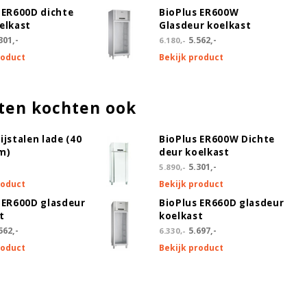
Gratis
Levering in overleg
+167,79
 ER600D dichte
BioPlus ER600W
elkast
Glasdeur koelkast
301,-
5.562,-
6.180,-
roduct
Bekijk product
ten kochten ook
ijstalen lade (40
BioPlus ER600W Dichte
m)
deur koelkast
5.301,-
5.890,-
roduct
Bekijk product
 ER600D glasdeur
BioPlus ER660D glasdeur
t
koelkast
562,-
5.697,-
6.330,-
roduct
Bekijk product