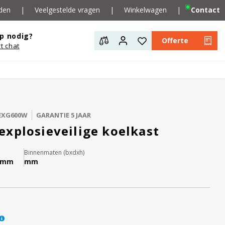
den
|
Veelgestelde vragen
|
Winkelwagen
|
Contact
p nodig?
Offerte
rt chat
EXG600W
GARANTIE 5 JAAR
explosieveilige koelkast
Binnenmaten (bxdxh)
6 mm
mm