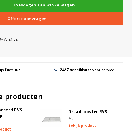
Toevoegen aan winkelwagen
s (1 set)
Offerte aanvragen
 - 75 21 52
op factuur
24/7 bereikbaar
voor service
e producten
oreerd RVS
Draadrooster RVS
ap
45,-
Bekijk product
roduct
r
Full service incl. installatie