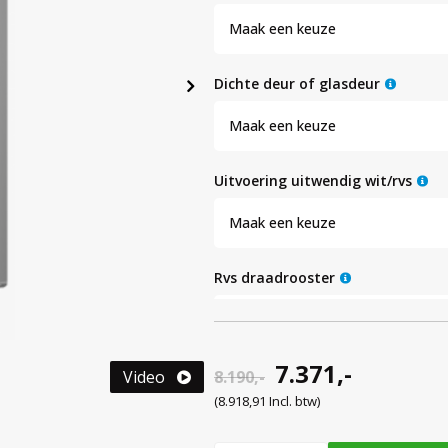
Maak een keuze
dichte deur of glasdeur
Maak een keuze
uitvoering uitwendig wit/rvs
Maak een keuze
rvs draadrooster
Maak een keuze
7.371,-
roestvaststalen lade 40 kg
Video
8.190,-
(8.918,91 Incl. btw)
Maak een keuze