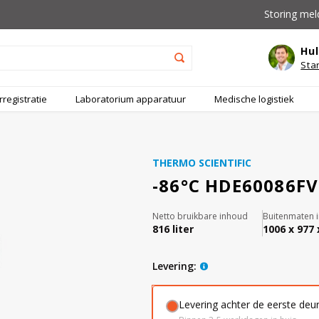
Storing mel
Hul
Sta
registratie
Laboratorium apparatuur
Medische logistiek
THERMO SCIENTIFIC
-86°C HDE60086FV 
Netto bruikbare inhoud
Buitenmaten 
816 liter
1006 x 977 
levering:
Levering achter de eerste deu