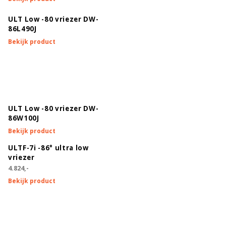
Ja
ULT Low -80 vriezer DW-
Ja
86L490J
Bekijk product
Ja
Ja
5
4 stuks
ULT Low -80 vriezer DW-
86W100J
Ja
Bekijk product
Rechts
ULTF-7i -86° ultra low
vriezer
n.v.t.
4.824,-
Ja
Bekijk product
USB & Ethernet
Ja