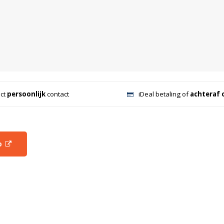
ect
persoonlijk
contact
iDeal betaling of
achteraf 
o