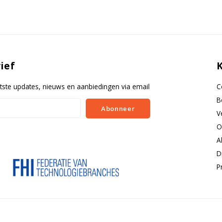
230 Volt
ief
tste updates, nieuws en aanbiedingen via email
C
B
Abonneer
V
O
A
D
P