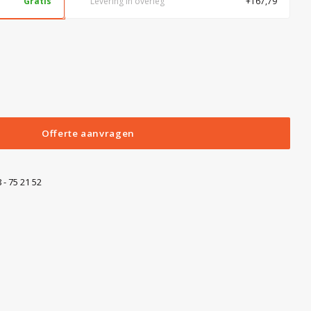
Gratis
Levering in overleg
+167,79
Offerte aanvragen
 - 75 21 52