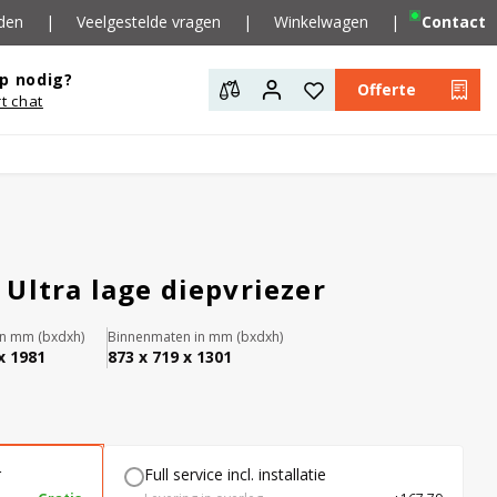
den
|
Veelgestelde vragen
|
Winkelwagen
|
Contact
p nodig?
Offerte
rt chat
Ultra lage diepvriezer
in mm (bxdxh)
Binnenmaten in mm (bxdxh)
x 1981
873 x 719 x 1301
r
Full service incl. installatie