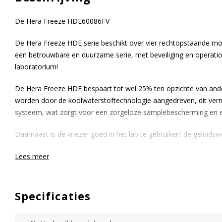
De Hera Freeze HDE60086FV
De Hera Freeze HDE serie beschikt over vier rechtopstaande mo
een betrouwbare en duurzame serie, met beveiliging en operatio
laboratorium!
De Hera Freeze HDE bespaart tot wel 25% ten opzichte van and
worden door de koolwaterstoftechnologie aangedreven, dit ver
systeem, wat zorgt voor een zorgeloze samplebescherming en e
Daarnaast is de vriezer goed in het lab te gebruiken; de geluidsw
Een ander groot voordeel van deze vriezer is dat de vriezer vold
Lees meer
ongeveer 10° bij -80°.
De Hera Freeze HDE is zeer gebruikersvriendelijk. In een makkeli
Specificaties
goed leesbaar. Daarnaast bestaat de Hera Freeze HDE serie uit vi
namelijk de 300, 400, 500, en 600 2-inch box. Zo komt de Hera