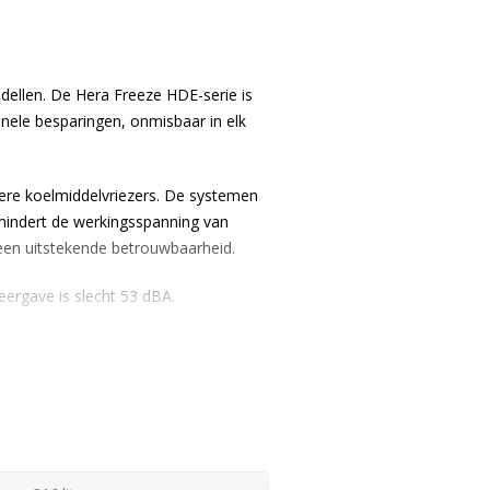
dellen. De Hera Freeze HDE-serie is
nele besparingen, onmisbaar in elk
ere koelmiddelvriezers. De systemen
mindert de werkingsspanning van
en uitstekende betrouwbaarheid.
eergave is slecht 53 dBA.
oet aan de validatieprotocollen van
jk leesbaar display is de temperatuur
er verschillende capaciteiten,
 Freeze HDE serie tegemoet aan de