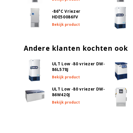
Alarm bij stroomuitval
-86°C Vriezer
Waarschuwingssignaal bij storing
HDE50086FV
Bekijk product
CO2 Back-up voorbereiding
Temperatuur sensor doorvoer
Andere klanten kochten ook
Aantal verstelbare vries compartimenten
Aantal verstelbare RvS plateaus
ULT Low -80 vriezer DW-
86L578J
Slot d.m.v. sleutel
Bekijk product
Deurscharniering
ULT Low -80 vriezer DW-
Temp. Datalogger opslag
86W420J
Bekijk product
Data exporteren via USB
Temperatuur uitlezing via
Alarm Batterij Back-Up