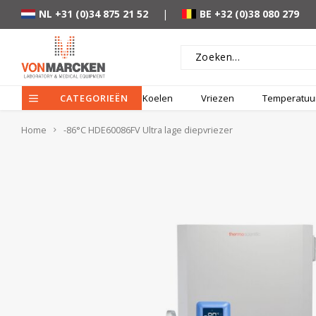
NL +31 (0)34 875 21 52
|
BE +32 (0)38 080 279
CATEGORIEËN
Koelen
Vriezen
Temperatuur
Home
-86°C HDE60086FV Ultra lage diepvriezer