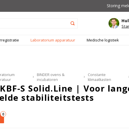
Storing mel
Hul
Sta
registratie
Laboratorium apparatuur
Medische logistiek
ratorium
BINDER ovens &
Constante
ratuur
incubatoren
klimaatkasten
 KBF-S Solid.Line | Voor lan
elde stabiliteitstests
0