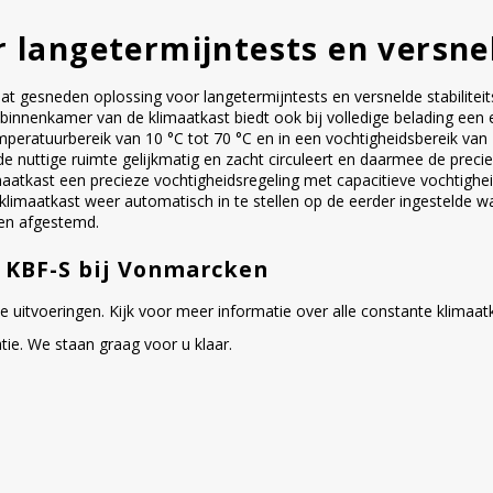
r langetermijntests en versnel
at gesneden oplossing voor langetermijntests en versnelde stabilite
e binnenkamer van de klimaatkast biedt ook bij volledige belading e
peratuurbereik van 10 °C tot 70 °C en in een vochtigheidsbereik van 
e nuttige ruimte gelijkmatig en zacht circuleert en daarmee de prec
limaatkast een precieze vochtigheidsregeling met capacitieve vochtig
e klimaatkast weer automatisch in te stellen op de eerder ingestelde 
en afgestemd.
e KBF-S bij Vonmarcken
rse uitvoeringen. Kijk voor meer informatie over alle constante klimaa
ie. We staan graag voor u klaar.