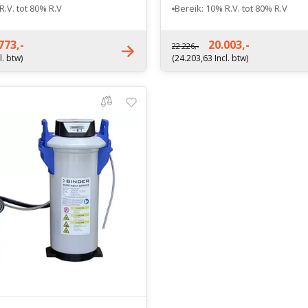
R.V. tot 80% R.V
Bereik: 10% R.V. tot 80% R.V
: 267 kg
Nettogewicht: 322 kg
773,-
20.003,-
22.226,-
l. btw)
(24.203,63 Incl. btw)