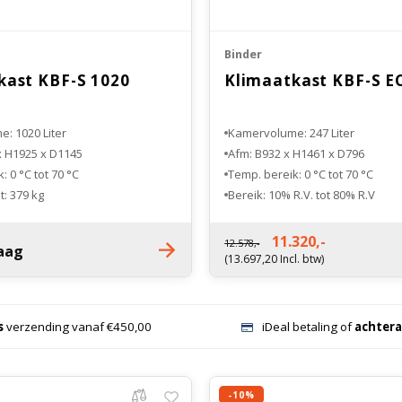
Binder
kast KBF-S 1020
Klimaatkast KBF-S E
: 1020 Liter
Kamervolume: 247 Liter
x H1925 x D1145
Afm: B932 x H1461 x D796
: 0 °C tot 70 °C
Temp. bereik: 0 °C tot 70 °C
: 379 kg
Bereik: 10% R.V. tot 80% R.V
Nettogewicht: 146 kg
11.320,-
12.578,-
aag
(13.697,20 Incl. btw)
s
verzending vanaf €450,00
iDeal betaling of
achtera
-10%