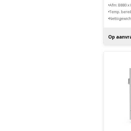
Afm: B880 x
Temp. bereik
Nettogewicht
Op aanvr