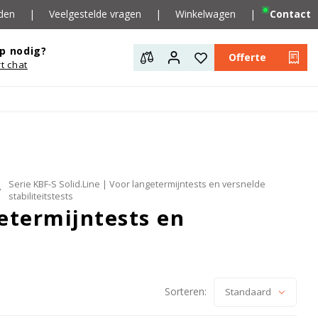
den
|
Veelgestelde vragen
|
Winkelwagen
|
Contact
p nodig?
Offerte
rt chat
Serie KBF-S Solid.Line | Voor langetermijntests en versnelde
stabiliteitstests
getermijntests en
Sorteren:
Standaard