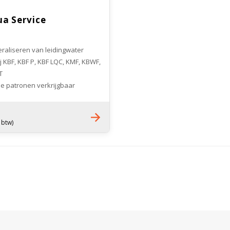
ua Service
raliseren van leidingwater
j KBF, KBF P, KBF LQC, KMF, KBWF,
T
 patronen verkrijgbaar
. btw)