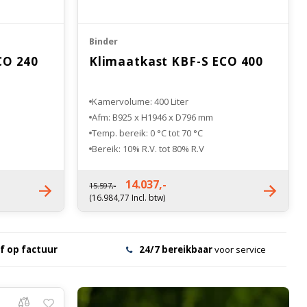
Binder
CO 240
Klimaatkast KBF-S ECO 400
Kamervolume: 400 Liter
Afm: B925 x H1946 x D796 mm
Temp. bereik: 0 °C tot 70 °C
Bereik: 10% R.V. tot 80% R.V
Nettogewicht: 192 kg
14.037,-
15.597,-
(16.984,77 Incl. btw)
f op factuur
24/7 bereikbaar
voor service