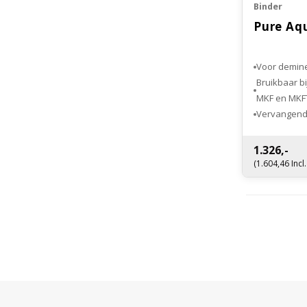
Binder
Pure Aq
Voor demine
Bruikbaar bi
MKF en MKF
Vervangende
1.326,-
(1.604,46 Incl