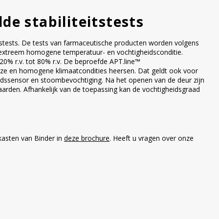
de stabiliteitstests
itstests. De tests van farmaceutische producten worden volgens
en extreem homogene temperatuur- en vochtigheidsconditie.
20% r.v. tot 80% r.v. De beproefde APT.line™
ieze en homogene klimaatcondities heersen. Dat geldt ook voor
heidssensor en stoombevochtiging. Na het openen van de deur zijn
waarden. Afhankelijk van de toepassing kan de vochtigheidsgraad
tkasten van Binder in
deze brochure
. Heeft u vragen over onze