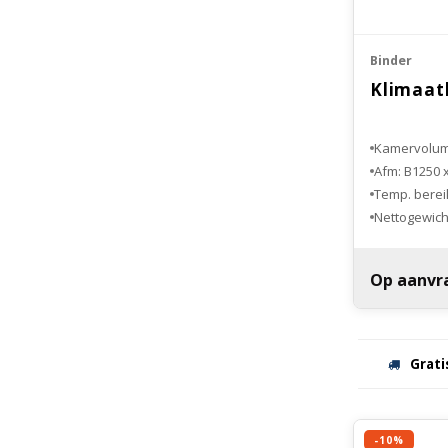
Binder
Klimaat
Kamervolume
Afm: B1250 
Temp. bereik
Nettogewicht
Op aanvr
Grati
-10%