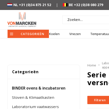
NL +31 (0)34 875 21 52
|
BE +32 (0)38 080 279
CATEGORIEËN
Koelen
Vriezen
Temperatuur
Labo
Home
appa
Categorieën
Serie
versn
BINDER ovens & incubatoren
Stoven & Klimaatkasten
Filteren
Laboratorium vaatwassers