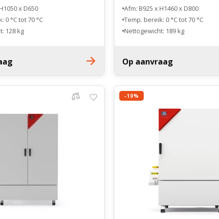
 H1050 x D650
Afm: B925 x H1460 x D800
: 0 °C tot 70 °C
Temp. bereik: 0 °C tot 70 °C
: 128 kg
Nettogewicht: 189 kg
aag
Op aanvraag
-10%