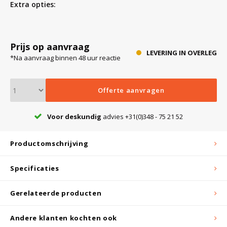
Extra opties:
Bloedbank koelkasten
Kaas stremsel vriezers
Benodigdheden
Droogkasten
Prijs op aanvraag
LEVERING IN OVERLEG
*Na aanvraag binnen 48 uur reactie
Koelkast accessoires
Onderdelen en accessoires
Afzuigapparatuur
Warmtekasten
Offerte aanvragen
Transport koel- en vriesboxen
Stellingen
Voor deskundig
advies +31(0)348 - 75 21 52
Hypothermiekasten
Productomschrijving
Moedermelk koelkasten
Specificaties
Gerelateerde producten
Chromatografiekoelkasten
Andere klanten kochten ook