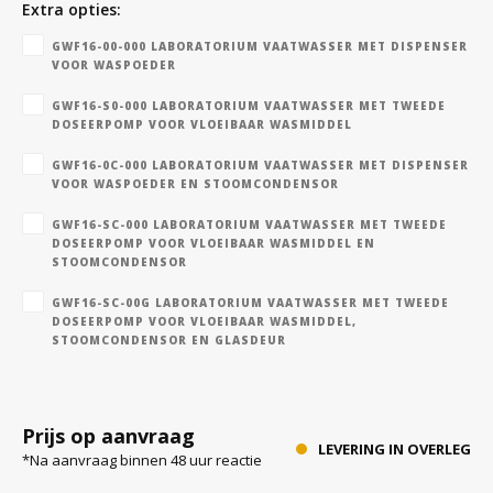
Extra opties:
GWF16-00-000 LABORATORIUM VAATWASSER MET DISPENSER
VOOR WASPOEDER
Bloedbank koelkasten
Kaas stremsel vriezers
Benodigdheden
Droogkasten
GWF16-S0-000 LABORATORIUM VAATWASSER MET TWEEDE
DOSEERPOMP VOOR VLOEIBAAR WASMIDDEL
Koelkast accessoires
Onderdelen en accessoires
Afzuigapparatuur
Warmtekasten
GWF16-0C-000 LABORATORIUM VAATWASSER MET DISPENSER
VOOR WASPOEDER EN STOOMCONDENSOR
Transport koel- en vriesboxen
Stellingen
GWF16-SC-000 LABORATORIUM VAATWASSER MET TWEEDE
DOSEERPOMP VOOR VLOEIBAAR WASMIDDEL EN
STOOMCONDENSOR
Hypothermiekasten
GWF16-SC-00G LABORATORIUM VAATWASSER MET TWEEDE
DOSEERPOMP VOOR VLOEIBAAR WASMIDDEL,
STOOMCONDENSOR EN GLASDEUR
Moedermelk koelkasten
Chromatografiekoelkasten
Prijs op aanvraag
LEVERING IN OVERLEG
*Na aanvraag binnen 48 uur reactie