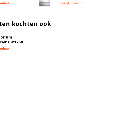
roduct
Bekijk product
ten kochten ook
torium
sser GW1260
roduct