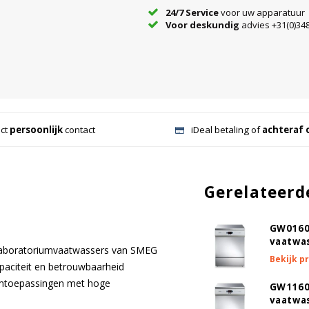
24/7 Service
voor uw apparatuur
Voor deskundig
advies +31(0)348
ect
persoonlijk
contact
iDeal betaling of
achteraf 
Gerelateerd
GW0160
vaatwa
laboratoriumvaatwassers van SMEG
Bekijk p
apaciteit en betrouwbaarheid
riumtoepassingen met hoge
GW1160
vaatwa