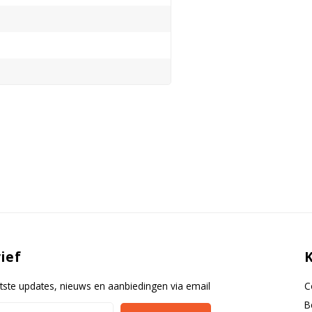
ossesor
 glas met LCD display
 vloeistofpompen
ische ontgrendeling
ief
en en deurblokkering
ch
tste updates, nieuws en aanbiedingen via email
C
B
 PC en printer