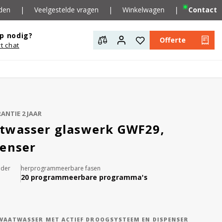
den
|
Veelgestelde vragen
|
Winkelwagen
|
Contact
p nodig?
Offerte
rt chat
ANTIE 2 JAAR
twasser glaswerk GWF29,
penser
nder
herprogrammeerbare fasen
20 programmeerbare programma's
 VAATWASSER MET ACTIEF DROOGSYSTEEM EN DISPENSER