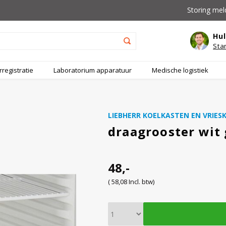
Storing mel
Hul
Sta
registratie
Laboratorium apparatuur
Medische logistiek
LIEBHERR KOELKASTEN EN VRIES
draagrooster wit
48,-
( 58,08 Incl. btw)