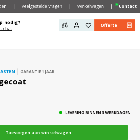
den
|
Veelgestelde vragen
|
Winkelwagen
|
Contact
p nodig?
Offerte
rt chat
KASTEN
GARANTIE 1 JAAR
 gecoat
LEVERING BINNEN 3 WERKDAGEN
Toevoegen aan winkelwagen