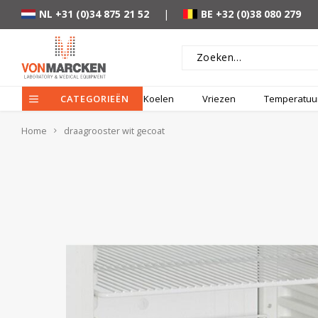
NL +31 (0)34 875 21 52
|
BE +32 (0)38 080 279
CATEGORIEËN
Koelen
Vriezen
Temperatuur
Home
draagrooster wit gecoat