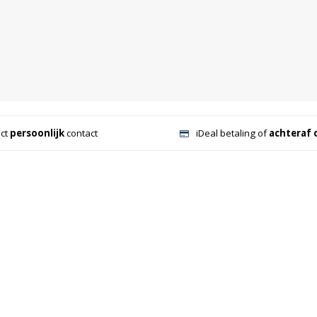
ect
persoonlijk
contact
iDeal betaling of
achteraf 
.