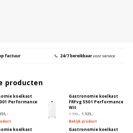
op factuur
24/7 bereikbaar
voor service
e producten
nomie koelkast
Gastronomie koelkast
4001 Performance
FRFvg 5501 Performance
Wit
355,-
1.525,-
1.795,-
roduct
Bekijk product
nomie koelkast
Gastronomie koelkast