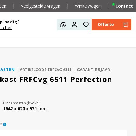
den
|
Veelgestelde vragen
|
Winkelwagen
|
Contact
p nodig?
Offerte
rt chat
KASTEN
ARTIKELCODE:FRFCVG 6511
GARANTIE 5 JAAR
kast FRFCvg 6511 Perfection
Binnenmaten (bxdxh)
1642 x 620 x 531 mm
*