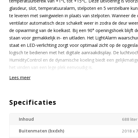
temperatuurbereik van +1°C tot +15°C. Deze uitvoering is voorzi
glasdeur, slot, temperatuuralarm, stelpoten en 5 verstelbare kun
te leveren met swingwielen in plaats van stelpoten. Wanneer de
ventilator automatisch deze schakelt weer in zodra de deur wee
de opwarming van de koelkast. Bij een 90° openingshoek blijft 
staan voor gemakkelijk in- en uitladen. Het LightAlarm waarsch
staat en LED-verlichting zorgt voor optimaal zicht op de opgesl
logisch te bedienen met het digitale aanraakdisplay. De luchtvoc
HumidityControl en de dynamische koeling biedt een gelijkmatig
het vinden van een lege plek eenvoudig is.
Lees meer
Efficiënte ventilatoren zorgen ervoor dat overal in de koeling ee
tijdens piekuren, wanneer de koelkast regelmatig wordt geopend
koelkast met dynamische koelsysteem snel weer terug op tempe
Specificaties
regelmatig wordt geopend. De kunststof gecoate draadroosters 
het interieur flexibel naar eigen inzicht kan worden ingedeeld. Op
verdeel schotje.
Inhoud
688 liter
Buitenmaten (bxdxh)
2018 x 
Er is een mogelijkheid de deurdraairichting te wijzigen. Standaa