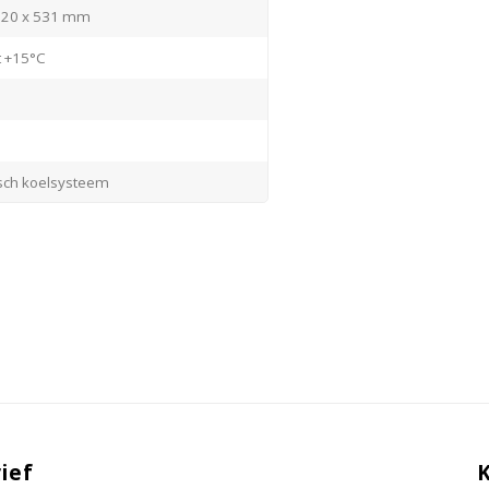
620 x 531 mm
t +15°C
ch koelsysteem
l
f staalgrijs
erde glasdeur/ Aluminium
n
standaard)
isch
ief