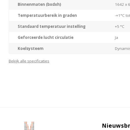
rechts draaiend deurscharnier.
Binnenmaten (bxdxh)
1642 x 
Temperatuurbereik in graden
-+1°C to
Standaard temperatuur instelling
+5 °C
Geforceerde lucht circulatie
Ja
Koelsysteem
Dynamis
Materiaal/kleur behuizing
Edelstaa
Bekijk alle specificaties
Materiaal interieur
Kunststo
Materiaal deur
Geïsole
Type deur
Geslote
Deurscharniering
Rechts (
Type besturing
Elektron
Nieuwsbr
Waarschuwingssignaal bij storing
Ja