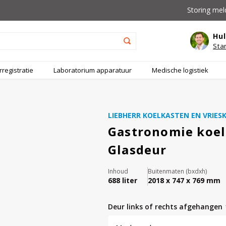
Storing mel
Hul
Sta
registratie
Laboratorium apparatuur
Medische logistiek
LIEBHERR KOELKASTEN EN VRIES
Gastronomie koel
Glasdeur
Inhoud
Buitenmaten (bxdxh)
688 liter
2018 x 747 x 769 mm
deur links of rechts afgehangen