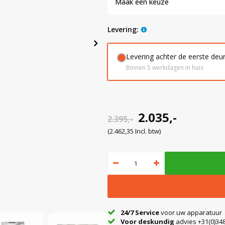
Maak een keuze
levering:
Levering achter de eerste deu
Binnen 5 werkdagen in huis
2.035,-
2.395,-
(2.462,35 Incl. btw)
24/7 Service
voor uw apparatuur
Voor deskundig
advies +31(0)348