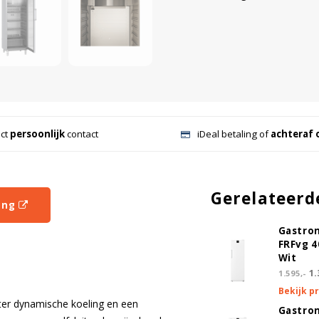
ect
persoonlijk
contact
iDeal betaling of
achteraf 
Gerelateerd
ing
Gastro
FRFvg 
Wit
1.
1.595,-
Bekijk p
ter dynamische koeling en een
Gastro