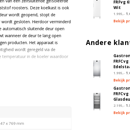
en van een zelfsluitende geïsoleerde
FRFvg 
ststof roosters. Deze koelkast is ook
Wit
1.
1.995,-
 deur wordt geopend, stopt de
Bekijk p
r wordt gesloten. Hierdoor verminderd
de automatisch sluitende deur open
uwt wanneer de deur te lang open
Andere klan
agen producten. Het apparaat is
htigheid wordt geregeld via de
Gastro
e temperatuur in de koeler waardoor
FRFCvg 
Edelsta
1.
1.995,-
n gelijke temperatuur heerst. Vooral
Bekijk p
, koelt de Liebherr FRFCvg 6511
Gastro
ratuur. Zelfs wanneer de deur
FRFCvg 
zijn in hoogte verstelbaar waardoor
Glasde
tioneel zijn er laden leverbaar met
1.
2.195,-
Bekijk p
747 x 769 mm
rd worden alle kasten voorzien van een